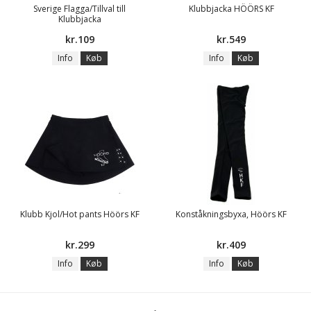
Sverige Flagga/Tillval till
Klubbjacka HÖÖRS KF
Klubbjacka
kr.109
kr.549
Info
Køb
Info
Køb
Klubb Kjol/Hot pants Höörs KF
Konståkningsbyxa, Höörs KF
kr.299
kr.409
Info
Køb
Info
Køb