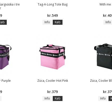
argväska i tre
Tag-A-Long Tote Bag
With me
r
19
kr.549
kr.40
Køb
Info
Køb
Info
r Purple
Züca, Cooler Hot Pink
Züca, Cooler Bl
79
kr.379
kr.37
Info
Køb
Info