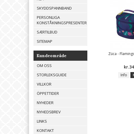
SKYDDSPANNBAND
PERSONLIGA
KONSTÅKNINGSPRESENTER
SÆRTILBUD
SITEMAP
Züca - Flaming
Kundeområde
OM OSS
kr.3
STORLEKSGUIDE
Info
VILLKOR
ÖPPETTIDER
NYHEDER
NYHEDSBREV
LINKS
KONTAKT