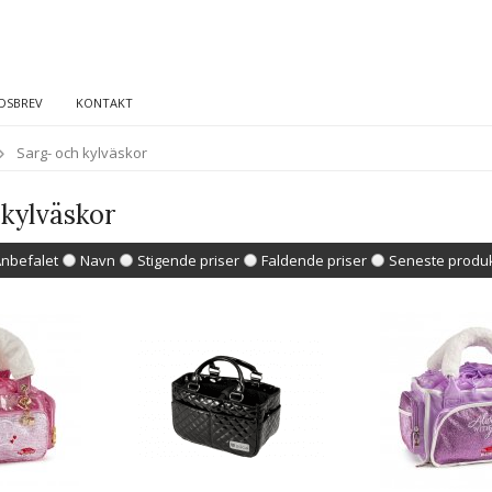
DSBREV
KONTAKT
Sarg- och kylväskor
 kylväskor
nbefalet
Navn
Stigende priser
Faldende priser
Seneste produ