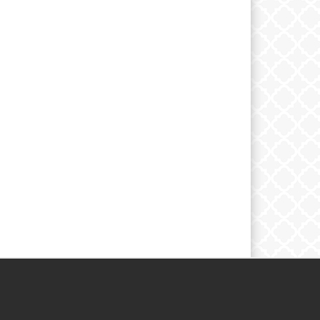
SBREV
Följ oss