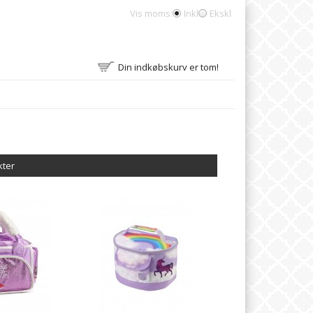
Vis moms:
Inkl
Ekskl
Din indkøbskurv er tom!
kter