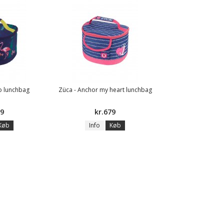
o lunchbag
Züca - Anchor my heart lunchbag
49
kr.679
Køb
Info
Køb