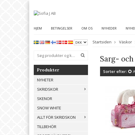
HJEM
BETINGELSER
OM OS
NYHEDER
NYHE
Startsiden
Väskor
Sarg- och
Produkter
Sorter efter:
A
NYHETER
SKRIDSKOR
SKENOR
SNOW WHITE
ALLT FÖR SKRIDSKON
TILLBEHÖR