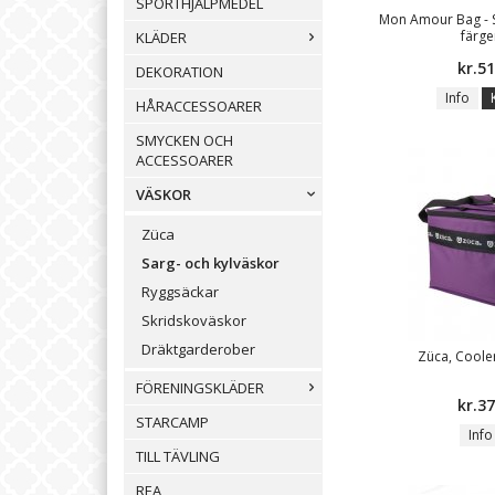
SPORTHJÄLPMEDEL
Mon Amour Bag - S
färge
KLÄDER
kr.5
DEKORATION
Info
HÅRACCESSOARER
SMYCKEN OCH
ACCESSOARER
VÄSKOR
Züca
Sarg- och kylväskor
Ryggsäckar
Skridskoväskor
Dräktgarderober
Züca, Coole
FÖRENINGSKLÄDER
kr.3
STARCAMP
Info
TILL TÄVLING
REA