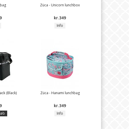
 bag
Züca - Unicorn lunchbox
9
kr.349
Info
ack (Black)
Züca - Hanami lunchbag
9
kr.349
Køb
Info