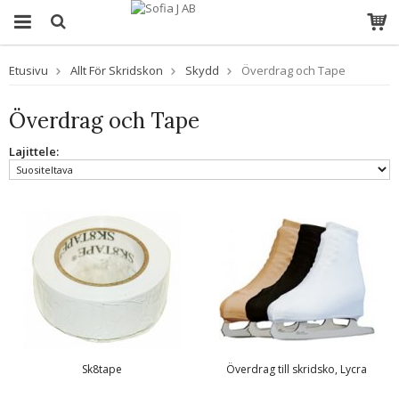
Etusivu
Allt För Skridskon
Skydd
Överdrag och Tape
Överdrag och Tape
Lajittele:
Sk8tape
Överdrag till skridsko, Lycra