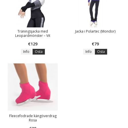
Träningsjacka med
Jacka i Polartec (Mondor)
Leopardmönster – Vit
€129
€79
Info
Osta
Info
Osta
Fleecefodrade kängöverdrag
Rosa