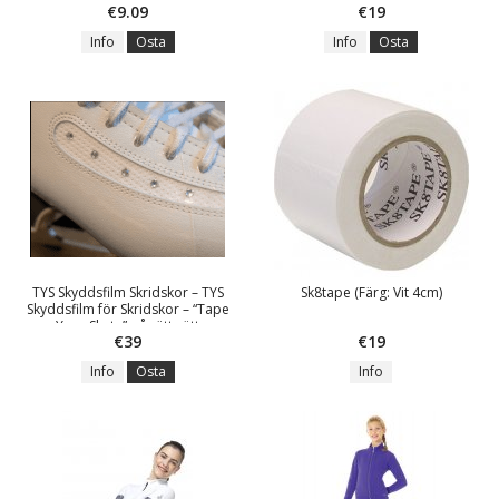
€9.09
€19
Info
Osta
Info
Osta
TYS Skyddsfilm Skridskor – TYS
Sk8tape (Färg: Vit 4cm)
Skyddsfilm för Skridskor – “Tape
Your Skate” på rätt sätt
€39
€19
Info
Osta
Info