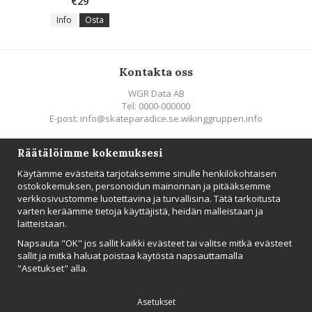
€29
Info
Osta
Kontakta oss
WGR Data AB
Tel: 0000-000000
E-post: info@skateparadice.se.wikinggruppen.info
Räätälöimme kokemuksesi
Följ oss
Käytämme evästeitä tarjotaksemme sinulle henkilökohtaisen
ostokokemuksen, personoidun mainonnan ja pitääksemme
verkkosivustomme luotettavina ja turvallisina. Tätä tarkoitusta
varten keräämme tietoja käyttäjistä, heidän malleistaan ​​ja
laitteistaan.
UUTISTIEDOTE
Napsauta "OK" jos sallit kaikki evästeet tai valitse mitkä evästeet
Tilaa
sallit ja mitkä haluat poistaa käytöstä napsauttamalla
"Asetukset" alla.
Asetukset