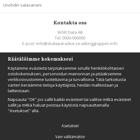
Unohdin salasanani
Kontakta oss
WGR Data AB
Tel: 0000-000000
E-post: info@skateparadice.se.wikinggruppen.info
Räätälöimme kokemuksesi
Följ oss
Käytämme evästeitä tarjotaksemme sinulle henkilökohtaisen
ostokokemuksen, personoidun mainonnan ja pitääksemme
verkkosivustomme luotettavina ja turvallisina. Tätä tarkoitusta
varten keräämme tietoja käyttäjistä, heidän malleistaan ​​ja
laitteistaan.
UUTISTIEDOTE
Napsauta "OK" jos sallit kaikki evästeet tai valitse mitkä evästeet
Tilaa
sallit ja mitkä haluat poistaa käytöstä napsauttamalla
"Asetukset" alla.
Asetukset
Vain välttämätön