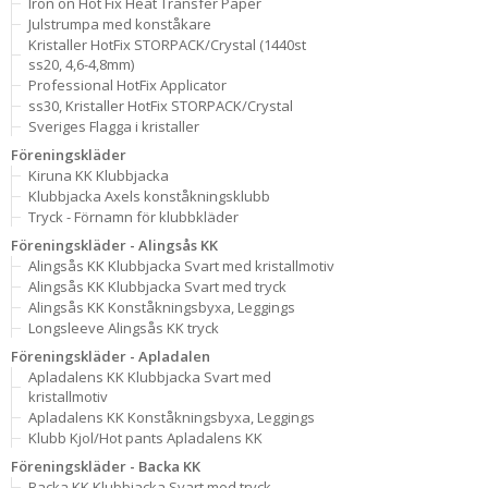
Iron on Hot Fix Heat Transfer Paper
Julstrumpa med konståkare
Kristaller HotFix STORPACK/Crystal (1440st
ss20, 4,6-4,8mm)
Professional HotFix Applicator
ss30, Kristaller HotFix STORPACK/Crystal
Sveriges Flagga i kristaller
Föreningskläder
Kiruna KK Klubbjacka
Klubbjacka Axels konståkningsklubb
Tryck - Förnamn för klubbkläder
Föreningskläder - Alingsås KK
Alingsås KK Klubbjacka Svart med kristallmotiv
Alingsås KK Klubbjacka Svart med tryck
Alingsås KK Konståkningsbyxa, Leggings
Longsleeve Alingsås KK tryck
Föreningskläder - Apladalen
Apladalens KK Klubbjacka Svart med
kristallmotiv
Apladalens KK Konståkningsbyxa, Leggings
Klubb Kjol/Hot pants Apladalens KK
Föreningskläder - Backa KK
Backa KK Klubbjacka Svart med tryck