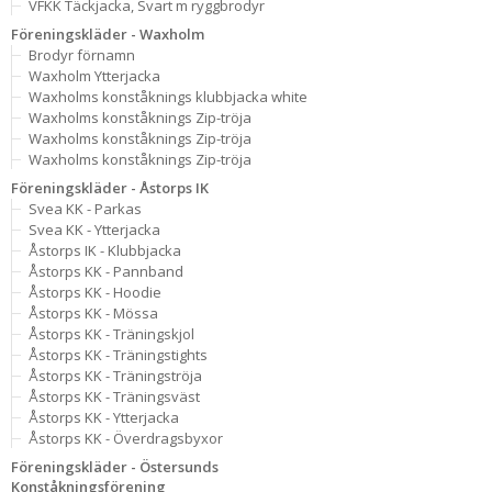
VFKK Täckjacka, Svart m ryggbrodyr
Föreningskläder - Waxholm
Brodyr förnamn
Waxholm Ytterjacka
Waxholms konståknings klubbjacka white
Waxholms konståknings Zip-tröja
Waxholms konståknings Zip-tröja
Waxholms konståknings Zip-tröja
Föreningskläder - Åstorps IK
Svea KK - Parkas
Svea KK - Ytterjacka
Åstorps IK - Klubbjacka
Åstorps KK - Pannband
Åstorps KK - Hoodie
Åstorps KK - Mössa
Åstorps KK - Träningskjol
Åstorps KK - Träningstights
Åstorps KK - Träningströja
Åstorps KK - Träningsväst
Åstorps KK - Ytterjacka
Åstorps KK - Överdragsbyxor
Föreningskläder - Östersunds
Konståkningsförening