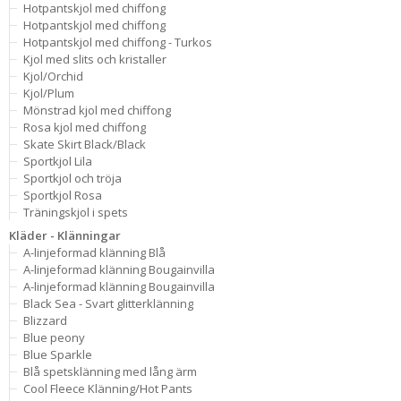
Hotpantskjol med chiffong
Hotpantskjol med chiffong
Hotpantskjol med chiffong - Turkos
Kjol med slits och kristaller
Kjol/Orchid
Kjol/Plum
Mönstrad kjol med chiffong
Rosa kjol med chiffong
Skate Skirt Black/Black
Sportkjol Lila
Sportkjol och tröja
Sportkjol Rosa
Träningskjol i spets
Kläder - Klänningar
A-linjeformad klänning Blå
A-linjeformad klänning Bougainvilla
A-linjeformad klänning Bougainvilla
Black Sea - Svart glitterklänning
Blizzard
Blue peony
Blue Sparkle
Blå spetsklänning med lång ärm
Cool Fleece Klänning/Hot Pants