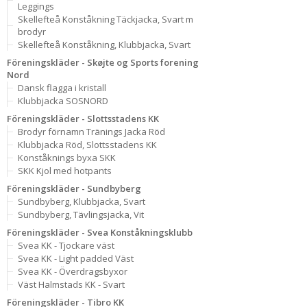
Leggings
Skellefteå Konståkning Täckjacka, Svart m
brodyr
Skellefteå Konståkning, Klubbjacka, Svart
Föreningskläder - Skøjte og Sports forening
Nord
Dansk flagga i kristall
Klubbjacka SOSNORD
Föreningskläder - Slottsstadens KK
Brodyr förnamn Tränings Jacka Röd
Klubbjacka Röd, Slottsstadens KK
Konståknings byxa SKK
SKK Kjol med hotpants
Föreningskläder - Sundbyberg
Sundbyberg, Klubbjacka, Svart
Sundbyberg, Tävlingsjacka, Vit
Föreningskläder - Svea Konståkningsklubb
Svea KK - Tjockare väst
Svea KK - Light padded Väst
Svea KK - Överdragsbyxor
Väst Halmstads KK - Svart
Föreningskläder - Tibro KK