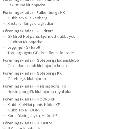
Eskilstuna klubbjacka
Föreningskläder - Falkenbergs KK
Klubbjacka Falkenberg
Kristaller längs dragkedjan
Föreningskläder - GF Idrott
GF Idrott Hot pants-kjol med klubbtryck
GF Idrott Klubbjacka
Leggings - GF Idrott
Träningstights GF Idrott fleecefodrade
Föreningskläder - Göteborgs Isdansklubb
Gtb Isdansklubb klubbjacka kristall
Föreningskläder - Göteborgs KK
Göteborgs klubbjacka
Föreningskläder - Helsingborg IFK
Helsingborg IFK klubbjacka royal blue
Föreningskläder - HÖÖRS KF
Klubb Kjol/Hot pants Höörs KF
Klubbjacka HÖÖRS KF
Konståkningsbyxa, Höörs KF
Föreningskläder - IF Castor
IF Castor Klubbjacka