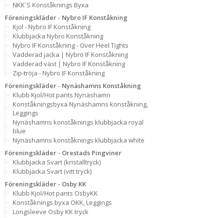
NKK´S Konståknings Byxa
Föreningskläder - Nybro IF Konståkning
Kjol - Nybro IF Konståkning
Klubbjacka Nybro Konståkning
Nybro IF Konståkning - Over Heel Tights
Vadderad jacka | Nybro IF Konståkning
Vadderad väst | Nybro IF Konståkning
Zip-tröja - Nybro IF Konståkning
Föreningskläder - Nynäshamns Konståkning
Klubb Kjol/Hot pants Nynäshamn
Konståkningsbyxa Nynäshamns konståkning,
Leggings
Nynäshamns konståknings klubbjacka royal
blue
Nynäshamns konståknings klubbjacka white
Föreningskläder - Orestads Pingviner
Klubbjacka Svart (kristalltryck)
Klubbjacka Svart (vitt tryck)
Föreningskläder - Osby KK
Klubb Kjol/Hot pants OsbyKK
Konståknings byxa OKK, Leggings
Longsleeve Osby KK tryck