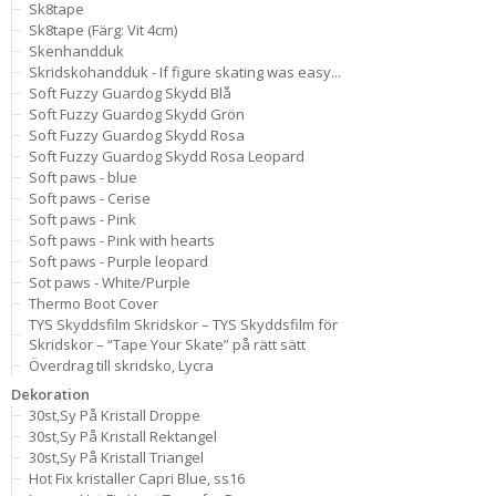
Sk8tape
Sk8tape (Färg: Vit 4cm)
Skenhandduk
Skridskohandduk - If figure skating was easy...
Soft Fuzzy Guardog Skydd Blå
Soft Fuzzy Guardog Skydd Grön
Soft Fuzzy Guardog Skydd Rosa
Soft Fuzzy Guardog Skydd Rosa Leopard
Soft paws - blue
Soft paws - Cerise
Soft paws - Pink
Soft paws - Pink with hearts
Soft paws - Purple leopard
Sot paws - White/Purple
Thermo Boot Cover
TYS Skyddsfilm Skridskor – TYS Skyddsfilm för
Skridskor – “Tape Your Skate” på rätt sätt
Överdrag till skridsko, Lycra
Dekoration
30st,Sy På Kristall Droppe
30st,Sy På Kristall Rektangel
30st,Sy På Kristall Triangel
Hot Fix kristaller Capri Blue, ss16