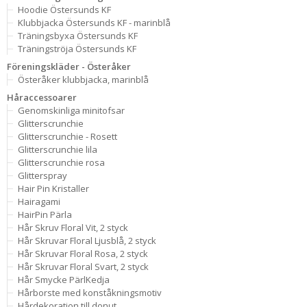
Hoodie Östersunds KF
Klubbjacka Östersunds KF - marinblå
Träningsbyxa Östersunds KF
Träningströja Östersunds KF
Föreningskläder - Österåker
Österåker klubbjacka, marinblå
Håraccessoarer
Genomskinliga minitofsar
Glitterscrunchie
Glitterscrunchie - Rosett
Glitterscrunchie lila
Glitterscrunchie rosa
Glitterspray
Hair Pin Kristaller
Hairagami
HairPin Pärla
Hår Skruv Floral Vit, 2 styck
Hår Skruvar Floral Ljusblå, 2 styck
Hår Skruvar Floral Rosa, 2 styck
Hår Skruvar Floral Svart, 2 styck
Hår Smycke PärlKedja
Hårborste med konståkningsmotiv
Hårdekoration till donut