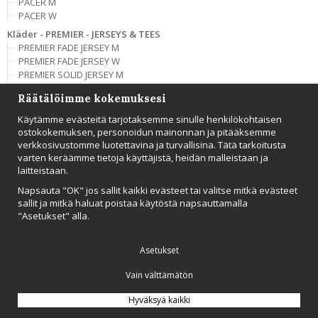
PACER M
PACER W
Kläder - PREMIER - JERSEYS & TEES
PREMIER FADE JERSEY M
PREMIER FADE JERSEY W
PREMIER SOLID JERSEY M
PREMIER SOLID JERSEY W
Räätälöimme kokemuksesi
Kläder - PREMIER - SHORTS
Käytämme evästeitä tarjotaksemme sinulle henkilökohtaisen
PREMIER SHORTS M
ostokokemuksen, personoidun mainonnan ja pitääksemme
PREMIER SHORTS W
verkkosivustomme luotettavina ja turvallisina. Tätä tarkoitusta
Kläder - PRO CONTROL - BAGS
varten keräämme tietoja käyttäjistä, heidän malleistaan ​​ja
PRO CONTROL 2 LAYER EQUIPMENT BIG BAG
laitteistaan.
PRO CONTROL 2 LAYER EQUIPMENT SMALL BAG
Napsauta "OK" jos sallit kaikki evästeet tai valitse mitkä evästeet
PRO CONTROL BALL BAG
sallit ja mitkä haluat poistaa käytöstä napsauttamalla
PRO CONTROL EQUIPMENT BAG
"Asetukset" alla.
Kläder - PRO CONTROL - HATS
PRO CONTROL HAT
Asetukset
PRO CONTROL IMPACT CAP
Kläder - PRO CONTROL - JACKETS & VESTS
Vain välttämätön
CORE TEAM MESH VEST 5-PACK
PRO CONTROL HOOD JACKET JR
Hyväksyä kaikki
PRO CONTROL HOOD JACKET M