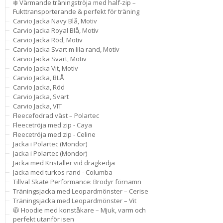
❄️ Värmande träningströja med half-zip –
Fukttransporterande & perfekt för träning
Carvio Jacka Navy Blå, Motiv
Carvio Jacka Royal Blå, Motiv
Carvio Jacka Röd, Motiv
Carvio Jacka Svart m lila rand, Motiv
Carvio Jacka Svart, Motiv
Carvio Jacka Vit, Motiv
Carvio Jacka, BLÅ
Carvio Jacka, Röd
Carvio Jacka, Svart
Carvio Jacka, VIT
Fleecefodrad väst – Polartec
Fleecetröja med zip - Caya
Fleecetröja med zip - Celine
Jacka i Polartec (Mondor)
Jacka i Polartec (Mondor)
Jacka med Kristaller vid dragkedja
Jacka med turkos rand - Columba
Tillval Skate Performance: Brodyr förnamn
Träningsjacka med Leopardmönster – Cerise
Träningsjacka med Leopardmönster – Vit
🧥 Hoodie med konståkare – Mjuk, varm och
perfekt utanför isen