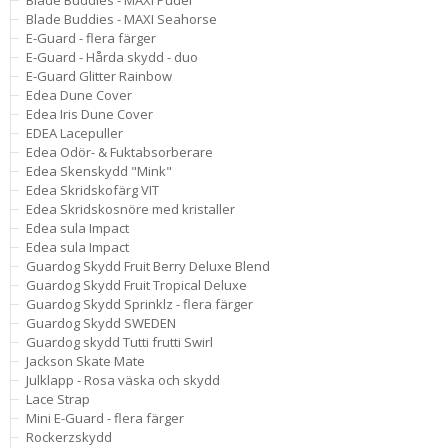
Blade Buddies - MAXI Pudel
Blade Buddies - MAXI Seahorse
E-Guard - flera färger
E-Guard - Hårda skydd - duo
E-Guard Glitter Rainbow
Edea Dune Cover
Edea Iris Dune Cover
EDEA Lacepuller
Edea Odör- & Fuktabsorberare
Edea Skenskydd "Mink"
Edea Skridskofärg VIT
Edea Skridskosnöre med kristaller
Edea sula Impact
Edea sula Impact
Guardog Skydd Fruit Berry Deluxe Blend
Guardog Skydd Fruit Tropical Deluxe
Guardog Skydd Sprinklz - flera färger
Guardog Skydd SWEDEN
Guardog skydd Tutti frutti Swirl
Jackson Skate Mate
Julklapp - Rosa väska och skydd
Lace Strap
Mini E-Guard - flera färger
Rockerzskydd