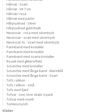
Hårnät - Svart
Hårnät - Vit 7 cm
Hårnät i rosa
Hårnät med pärlor
Hårprydnad - Silver
Hårprydnad guld/multi
Necessär - rosa med silvertryck
Necessär - svart med silvertryck
Necessär XL - svart med silvertryck
Pannband med kristaller
Pannband med kristaller
Pannband med svarta kristaller
Rosett med glittereffekt
Scrunchie med kristaller
Scrunchie med långa band - Marinblå
Scrunchie med långa band - Svart
Tofs i silikon
Tofs i silikon - små
Tofs med fjäril
Tofsar - Live, love skate 3-pack
Tofsar med rosett
Tomtescrunch
Kläder