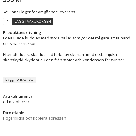
Finns i lager för omgående leverans
LÄGG I VARUKORGEN
Produktbeskrivning:
Edea Blade buddies med stora nallar som gör det roligare att ta hand
om sina skridskor.
Efter att du åkt ska du alltid torka av skenan, med detta mjuka
skenskydd skyddar du den från stötar och kondensen försvinner.
Lägg i önskelista
Artikelnummer:
ed-mx-bb-croc
Direktlänk:
Högerklicka och kopiera adressen