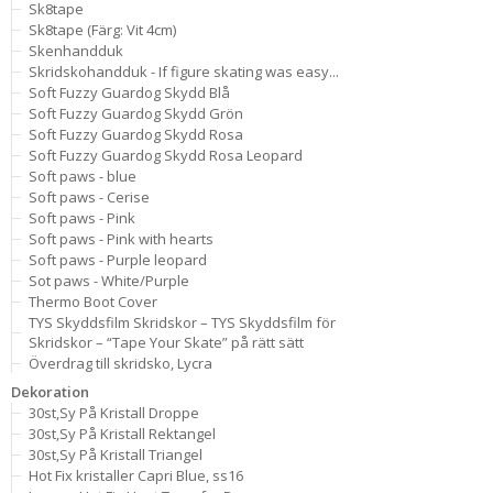
Sk8tape
Sk8tape (Färg: Vit 4cm)
Skenhandduk
Skridskohandduk - If figure skating was easy...
Soft Fuzzy Guardog Skydd Blå
Soft Fuzzy Guardog Skydd Grön
Soft Fuzzy Guardog Skydd Rosa
Soft Fuzzy Guardog Skydd Rosa Leopard
Soft paws - blue
Soft paws - Cerise
Soft paws - Pink
Soft paws - Pink with hearts
Soft paws - Purple leopard
Sot paws - White/Purple
Thermo Boot Cover
TYS Skyddsfilm Skridskor – TYS Skyddsfilm för
Skridskor – “Tape Your Skate” på rätt sätt
Överdrag till skridsko, Lycra
Dekoration
30st,Sy På Kristall Droppe
30st,Sy På Kristall Rektangel
30st,Sy På Kristall Triangel
Hot Fix kristaller Capri Blue, ss16