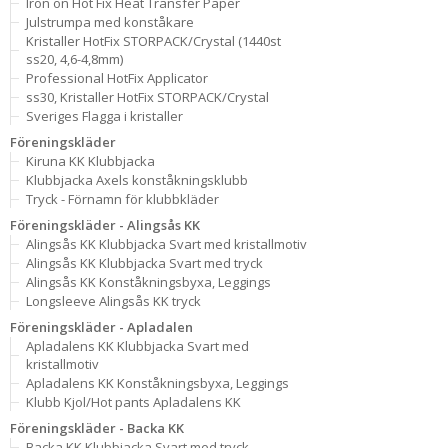
Iron on Hot Fix Heat Transfer Paper
Julstrumpa med konståkare
Kristaller HotFix STORPACK/Crystal (1440st
ss20, 4,6-4,8mm)
Professional HotFix Applicator
ss30, Kristaller HotFix STORPACK/Crystal
Sveriges Flagga i kristaller
Föreningskläder
Kiruna KK Klubbjacka
Klubbjacka Axels konståkningsklubb
Tryck - Förnamn för klubbkläder
Föreningskläder - Alingsås KK
Alingsås KK Klubbjacka Svart med kristallmotiv
Alingsås KK Klubbjacka Svart med tryck
Alingsås KK Konståkningsbyxa, Leggings
Longsleeve Alingsås KK tryck
Föreningskläder - Apladalen
Apladalens KK Klubbjacka Svart med
kristallmotiv
Apladalens KK Konståkningsbyxa, Leggings
Klubb Kjol/Hot pants Apladalens KK
Föreningskläder - Backa KK
Backa KK Klubbjacka Svart med tryck