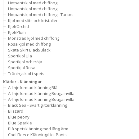
Hotpantskjol med chiffong
Hotpantskjol med chiffong
Hotpantskjol med chiffong - Turkos
Kjol med slits och kristaller
Kjol/Orchid
Kjol/Plum
Mönstrad kjol med chiffong
Rosa kjol med chiffong
Skate Skirt Black/Black
Sportkjol Lila
Sportkjol och tröja
Sportkjol Rosa
Träningskjol i spets
Kläder - Klänningar
A-linjeformad klänning Blå
A-linjeformad klänning Bougainvilla
A-linjeformad klänning Bougainvilla
Black Sea - Svart glitterklänning
Blizzard
Blue peony
Blue Sparkle
Blå spetsklänning med lång ärm
Cool Fleece Klänning/Hot Pants