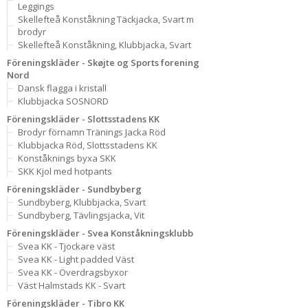
Leggings
Skellefteå Konståkning Täckjacka, Svart m
brodyr
Skellefteå Konståkning, Klubbjacka, Svart
Föreningskläder - Skøjte og Sports forening
Nord
Dansk flagga i kristall
Klubbjacka SOSNORD
Föreningskläder - Slottsstadens KK
Brodyr förnamn Tränings Jacka Röd
Klubbjacka Röd, Slottsstadens KK
Konståknings byxa SKK
SKK Kjol med hotpants
Föreningskläder - Sundbyberg
Sundbyberg, Klubbjacka, Svart
Sundbyberg, Tävlingsjacka, Vit
Föreningskläder - Svea Konståkningsklubb
Svea KK - Tjockare väst
Svea KK - Light padded Väst
Svea KK - Överdragsbyxor
Väst Halmstads KK - Svart
Föreningskläder - Tibro KK