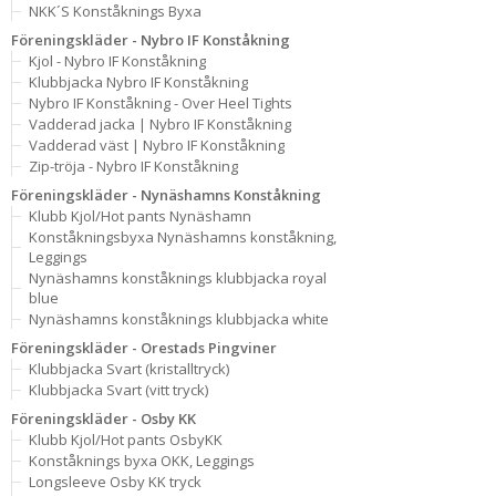
NKK´S Konståknings Byxa
Föreningskläder - Nybro IF Konståkning
Kjol - Nybro IF Konståkning
Klubbjacka Nybro IF Konståkning
Nybro IF Konståkning - Over Heel Tights
Vadderad jacka | Nybro IF Konståkning
Vadderad väst | Nybro IF Konståkning
Zip-tröja - Nybro IF Konståkning
Föreningskläder - Nynäshamns Konståkning
Klubb Kjol/Hot pants Nynäshamn
Konståkningsbyxa Nynäshamns konståkning,
Leggings
Nynäshamns konståknings klubbjacka royal
blue
Nynäshamns konståknings klubbjacka white
Föreningskläder - Orestads Pingviner
Klubbjacka Svart (kristalltryck)
Klubbjacka Svart (vitt tryck)
Föreningskläder - Osby KK
Klubb Kjol/Hot pants OsbyKK
Konståknings byxa OKK, Leggings
Longsleeve Osby KK tryck