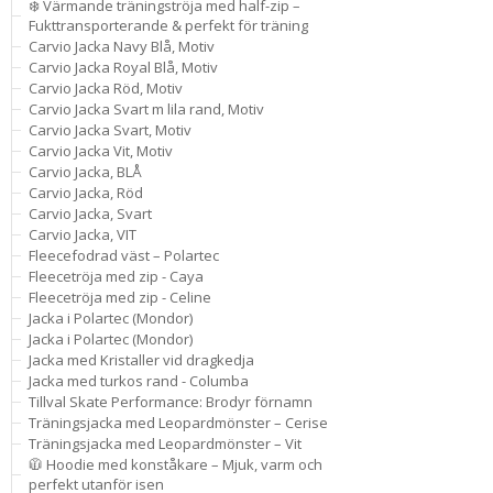
❄️ Värmande träningströja med half-zip –
Fukttransporterande & perfekt för träning
Carvio Jacka Navy Blå, Motiv
Carvio Jacka Royal Blå, Motiv
Carvio Jacka Röd, Motiv
Carvio Jacka Svart m lila rand, Motiv
Carvio Jacka Svart, Motiv
Carvio Jacka Vit, Motiv
Carvio Jacka, BLÅ
Carvio Jacka, Röd
Carvio Jacka, Svart
Carvio Jacka, VIT
Fleecefodrad väst – Polartec
Fleecetröja med zip - Caya
Fleecetröja med zip - Celine
Jacka i Polartec (Mondor)
Jacka i Polartec (Mondor)
Jacka med Kristaller vid dragkedja
Jacka med turkos rand - Columba
Tillval Skate Performance: Brodyr förnamn
Träningsjacka med Leopardmönster – Cerise
Träningsjacka med Leopardmönster – Vit
🧥 Hoodie med konståkare – Mjuk, varm och
perfekt utanför isen