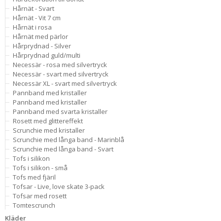
Hårnät - Svart
Hårnät - Vit 7 cm
Hårnät i rosa
Hårnät med pärlor
Hårprydnad - Silver
Hårprydnad guld/multi
Necessär - rosa med silvertryck
Necessär - svart med silvertryck
Necessär XL - svart med silvertryck
Pannband med kristaller
Pannband med kristaller
Pannband med svarta kristaller
Rosett med glittereffekt
Scrunchie med kristaller
Scrunchie med långa band - Marinblå
Scrunchie med långa band - Svart
Tofs i silikon
Tofs i silikon - små
Tofs med fjäril
Tofsar - Live, love skate 3-pack
Tofsar med rosett
Tomtescrunch
Kläder