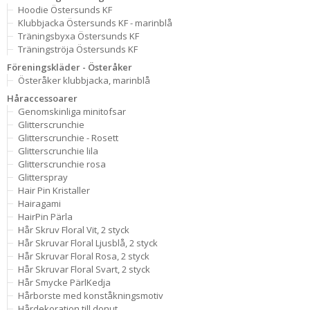
Hoodie Östersunds KF
Klubbjacka Östersunds KF - marinblå
Träningsbyxa Östersunds KF
Träningströja Östersunds KF
Föreningskläder - Österåker
Österåker klubbjacka, marinblå
Håraccessoarer
Genomskinliga minitofsar
Glitterscrunchie
Glitterscrunchie - Rosett
Glitterscrunchie lila
Glitterscrunchie rosa
Glitterspray
Hair Pin Kristaller
Hairagami
HairPin Pärla
Hår Skruv Floral Vit, 2 styck
Hår Skruvar Floral Ljusblå, 2 styck
Hår Skruvar Floral Rosa, 2 styck
Hår Skruvar Floral Svart, 2 styck
Hår Smycke PärlKedja
Hårborste med konståkningsmotiv
Hårdekoration till donut