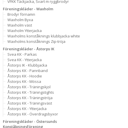
VFKK Täckjacka, Svart m ryggbrodyr
Föreningskläder - Waxholm
Brodyr förnamn
Waxholm Byxa
Waxholm väst
Waxholm Ytterjacka
Waxholms konståknings klubbjacka white
Waxholms konståknings Zip-tröja
Föreningskläder - Åstorps IK
Svea KK - Parkas
Svea KK - Ytterjacka
Åstorps IK - Klubbjacka
Åstorps KK - Pannband
Åstorps KK - Hoodie
Åstorps KK - Mössa
Åstorps KK - Träningskjol
Åstorps KK - Träningstights
Åstorps KK - Träningströja
Åstorps KK - Träningsväst
Åstorps KK - Ytterjacka
Åstorps KK - Överdragsbyxor
Föreningskläder - Östersunds
Konståkningsförening