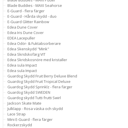
Blade Buddies - MAXI Pudel
Blade Buddies - MAXI Seahorse
E-Guard - flera färger
E-Guard - Hårda skydd - duo
E-Guard Glitter Rainbow
Edea Dune Cover
Edea Iris Dune Cover
EDEA Lacepuller
Edea Odör- & Fuktabsorberare
Edea Skenskydd "Mink"
Edea Skridskofärg VIT
Edea Skridskosnöre med kristaller
Edea sula Impact
Edea sula Impact
Guardog Skydd Fruit Berry Deluxe Blend
Guardog Skydd Fruit Tropical Deluxe
Guardog Skydd Sprinklz - flera färger
Guardog Skydd SWEDEN
Guardog skydd Tutti frutti Swirl
Jackson Skate Mate
Julklapp - Rosa väska och skydd
Lace Strap
Mini E-Guard - flera färger
Rockerzskydd