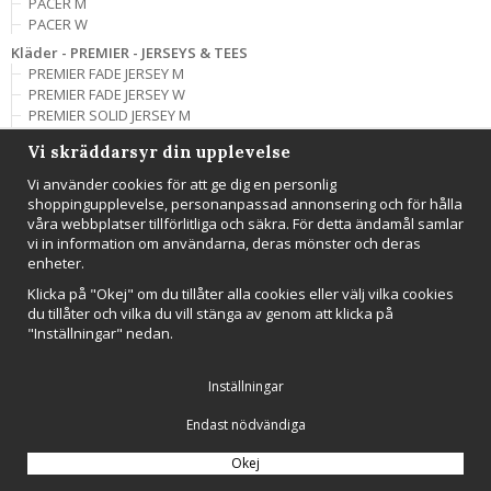
PACER M
PACER W
Kläder - PREMIER - JERSEYS & TEES
PREMIER FADE JERSEY M
PREMIER FADE JERSEY W
PREMIER SOLID JERSEY M
PREMIER SOLID JERSEY W
Vi skräddarsyr din upplevelse
Kläder - PREMIER - SHORTS
Vi använder cookies för att ge dig en personlig
PREMIER SHORTS M
shoppingupplevelse, personanpassad annonsering och för hålla
PREMIER SHORTS W
våra webbplatser tillförlitliga och säkra. För detta ändamål samlar
Kläder - PRO CONTROL - BAGS
vi in information om användarna, deras mönster och deras
PRO CONTROL 2 LAYER EQUIPMENT BIG BAG
enheter.
PRO CONTROL 2 LAYER EQUIPMENT SMALL BAG
Klicka på "Okej" om du tillåter alla cookies eller välj vilka cookies
PRO CONTROL BALL BAG
du tillåter och vilka du vill stänga av genom att klicka på
PRO CONTROL EQUIPMENT BAG
"Inställningar" nedan.
Kläder - PRO CONTROL - HATS
PRO CONTROL HAT
Inställningar
PRO CONTROL IMPACT CAP
Kläder - PRO CONTROL - JACKETS & VESTS
Endast nödvändiga
CORE TEAM MESH VEST 5-PACK
PRO CONTROL HOOD JACKET JR
Okej
PRO CONTROL HOOD JACKET M