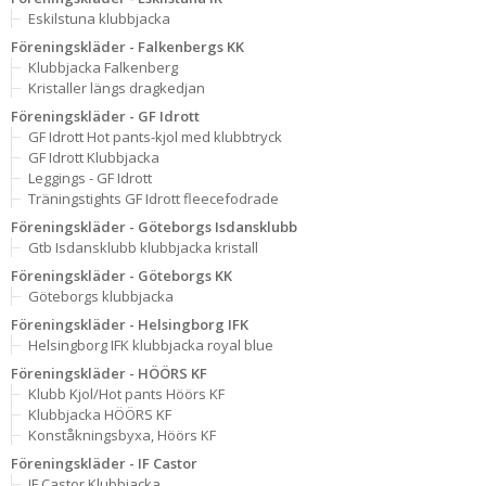
Eskilstuna klubbjacka
Föreningskläder - Falkenbergs KK
Klubbjacka Falkenberg
Kristaller längs dragkedjan
Föreningskläder - GF Idrott
GF Idrott Hot pants-kjol med klubbtryck
GF Idrott Klubbjacka
Leggings - GF Idrott
Träningstights GF Idrott fleecefodrade
Föreningskläder - Göteborgs Isdansklubb
Gtb Isdansklubb klubbjacka kristall
Föreningskläder - Göteborgs KK
Göteborgs klubbjacka
Föreningskläder - Helsingborg IFK
Helsingborg IFK klubbjacka royal blue
Föreningskläder - HÖÖRS KF
Klubb Kjol/Hot pants Höörs KF
Klubbjacka HÖÖRS KF
Konståkningsbyxa, Höörs KF
Föreningskläder - IF Castor
IF Castor Klubbjacka