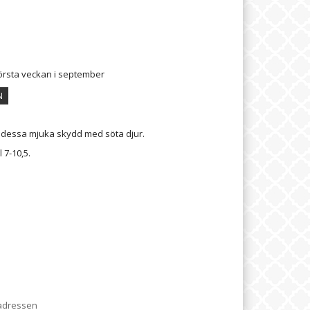
första veckan i september
N
dessa mjuka skydd med söta djur.
 7-10,5.
 adressen