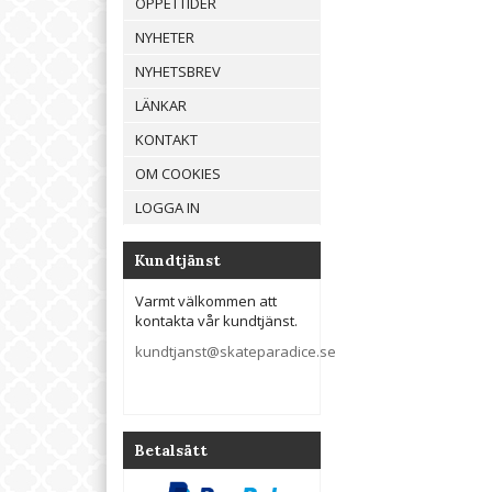
ÖPPETTIDER
NYHETER
NYHETSBREV
LÄNKAR
KONTAKT
OM COOKIES
LOGGA IN
Kundtjänst
Varmt välkommen att
kontakta vår kundtjänst.
kundtjanst@skateparadice.se
Betalsätt