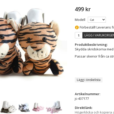
499 kr
Modell
Förbeställ! Leverans 
LÄGG I VARUKORGE
Produktbeskrivning:
Skydda skridskorna med 
Passar skenor från ca strl
Lägg i önskelista
Artikelnummer:
jc-437177
Direktlänk:
Högerklicka och kopiera