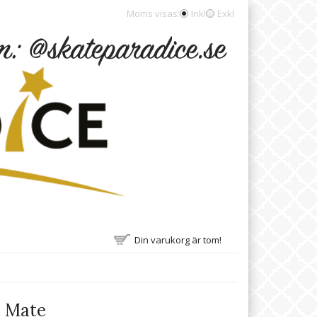
Moms visas:
Inkl
Exkl
Din varukorg är tom!
e Mate