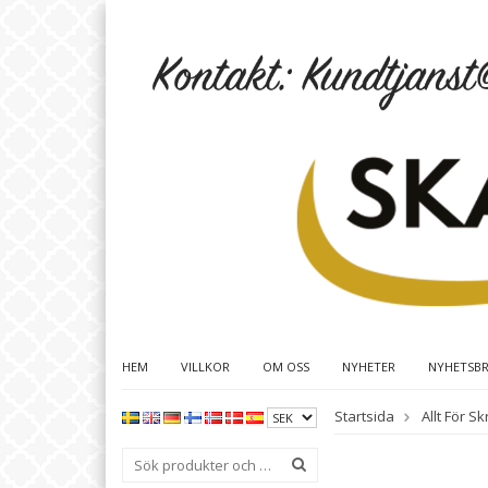
HEM
VILLKOR
OM OSS
NYHETER
NYHETSB
Startsida
Allt För S