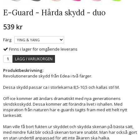
E-Guard - Hårda skydd - duo
539 kr
Färg
Finns i lager för omgående leverans
LÄGG I VARUKORGEN
Produktbeskrivning:
Revolutionerande skydd från Edea i två färger.
Dessa skydd passar ca i storlekarna 8,5-10,5 och kallas strl M.
Off-ice kommer att ändars dramatiskt med nya generationens
skridskoskydd. Dessa kommer att förändra livet i ishallen. Med
inspiration från naturen har e-guards tagits fram med ett helt nytt
tankesätt.
Man ville få bort fukten ur skyddet och skydda skenan på bästa sätt,
med mindre fukt blir också skenan torrare snabbt. Man har också gjort
en ytan undertill anpassad för att inte åkaren ska halka.