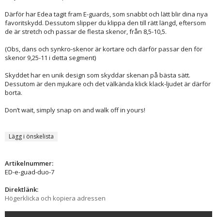
Därför har Edea tagit fram E-guards, som snabbt och lätt blir dina nya
favoritskydd. Dessutom slipper du klippa den till rätt längd, eftersom
de är stretch och passar de flesta skenor, från 8,5-10,5.
(Obs, dans och synkro-skenor är kortare och därför passar den för
skenor 9,25-11 i detta segment)
Skyddet har en unik design som skyddar skenan på bästa sätt.
Dessutom är den mjukare och det välkända klick klack-ljudet är därför
borta.
Don’t wait, simply snap on and walk off in yours!
Lägg i önskelista
Artikelnummer:
ED-e-guad-duo-7
Direktlänk:
Högerklicka och kopiera adressen