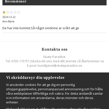
Recensioner
2024-12-22
Ann-Marie
De har inte kommit.Så något omdöme är svårt att ge
Kontakta oss
Skate Paradice
Tel: 0735-173751 (Skicka ett sms med ditt ärende så återkommer vi)
E-post: kundtjanst@skateparadice.se
Vi skräddarsyr din upplevelse
Följ oss
Vi använder cookies för att ge dig en personlig
shoppingupplevelse, personanpassad annonsering och för hålla
våra webbplatser tillförlitliga och säkra. För detta ändamål samlar
vi in information om användarna, deras mönster och deras
enheter.
Nyhetsbrev