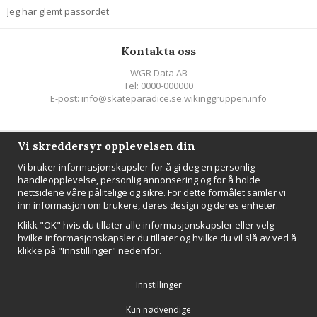
Jeg har glemt passordet
Kontakta oss
WGR Data AB
Tel: 0000-000000
E-post: info@skateparadice.se.wikinggruppen.info
Följ oss
Vi skreddersyr opplevelsen din
Vi bruker informasjonskapsler for å gi deg en personlig
handleopplevelse, personlig annonsering og for å holde
nettsidene våre pålitelige og sikre. For dette formålet samler vi
inn informasjon om brukere, deres design og deres enheter.
NYHETSBREV
Klikk "OK" hvis du tillater alle informasjonskapsler eller velg
Registrer
hvilke informasjonskapsler du tillater og hvilke du vil slå av ved å
klikke på "Innstillinger" nedenfor.
Innstillinger
Kun nødvendige