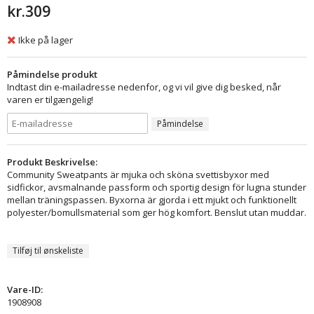
kr.309
Ikke på lager
Påmindelse produkt
Indtast din e-mailadresse nedenfor, og vi vil give dig besked, når
varen er tilgængelig!
Påmindelse
Produkt Beskrivelse:
Community Sweatpants är mjuka och sköna svettisbyxor med
sidfickor, avsmalnande passform och sportig design för lugna stunder
mellan träningspassen. Byxorna är gjorda i ett mjukt och funktionellt
polyester/bomullsmaterial som ger hög komfort. Benslut utan muddar.
Tilføj til ønskeliste
Vare-ID:
1908908