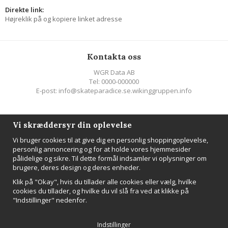
Direkte link:
Højreklik på og kopiere linket adresse
Kontakta oss
WGR Data AB
Tel: 0000-000000
E-post: info@skateparadice.se.wikinggruppen.info
Följ oss
Vi skræddersyr din oplevelse
Vi bruger cookies til at give dig en personlig shoppingoplevelse,
personlig annoncering og for at holde vores hjemmesider
pålidelige og sikre. Til dette formål indsamler vi oplysninger om
brugere, deres design og deres enheder.
NYHEDSBREV
Klik på "Okay", hvis du tillader alle cookies eller vælg, hvilke
Tilmeld
cookies du tillader, og hvilke du vil slå fra ved at klikke på
"Indstillinger" nedenfor.
Indstillinger