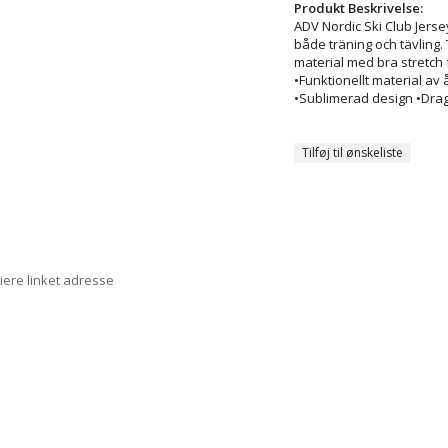
Produkt Beskrivelse:
ADV Nordic Ski Club Jers
både träning och tävling. 
material med bra stretch 
•Funktionellt material av
•Sublimerad design •Drag
Tilføj til ønskeliste
iere linket adresse