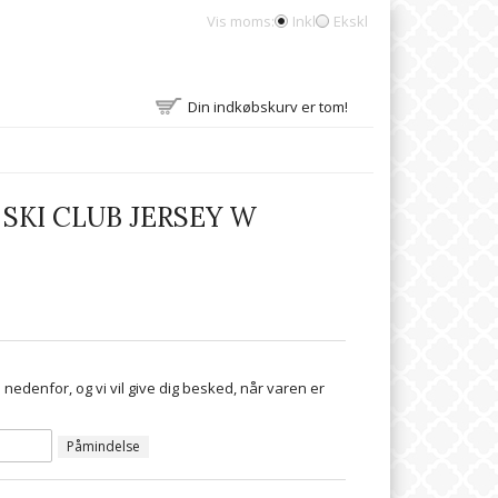
Vis moms:
Inkl
Ekskl
Din indkøbskurv er tom!
SKI CLUB JERSEY W
 nedenfor, og vi vil give dig besked, når varen er
Påmindelse