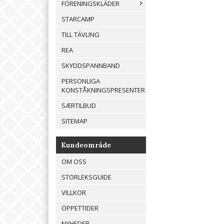
FÖRENINGSKLÄDER
STARCAMP
TILL TÄVLING
REA
SKYDDSPANNBAND
PERSONLIGA
KONSTÅKNINGSPRESENTER
SÆRTILBUD
SITEMAP
Kundeområde
OM OSS
STORLEKSGUIDE
VILLKOR
ÖPPETTIDER
NYHEDER