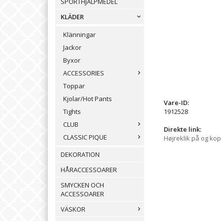
SPORTHJÄLPMEDEL
KLÄDER
Klänningar
Jackor
Byxor
ACCESSORIES
Toppar
Kjolar/Hot Pants
Vare-ID:
1912528
Tights
CLUB
Direkte link:
CLASSIC PIQUE
Højreklik på og kop
DEKORATION
HÅRACCESSOARER
SMYCKEN OCH
ACCESSOARER
VÄSKOR