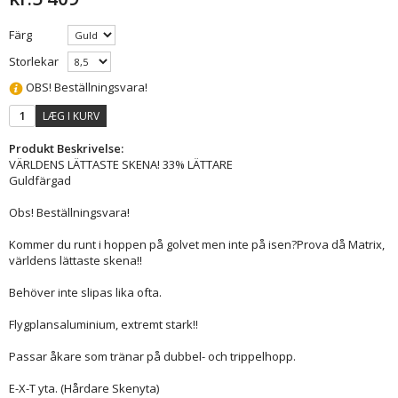
Färg
Storlekar
OBS! Beställningsvara!
LÆG I KURV
Produkt Beskrivelse:
VÄRLDENS LÄTTASTE SKENA! 33% LÄTTARE
Guldfärgad
Obs! Beställningsvara!
Kommer du runt i hoppen på golvet men inte på isen?Prova då Matrix,
världens lättaste skena!!
Behöver inte slipas lika ofta.
Flygplansaluminium, extremt stark!!
Passar åkare som tränar på dubbel- och trippelhopp.
E-X-T yta. (Hårdare Skenyta)