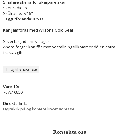
Smalare skena för skarpare skär
Skenradie: 8"
Skålradie: 7/16"
Taggutförande: Kryss
Kan jämföras med Wilsons Gold Seal
Silverfärgad finns i lager,
Andra färger kan fås mot beställning tillkommer då en extra
fraktavgift.
Tilføj til ønskeliste
Vare-ID:
707210850
Direkte link:
Højreklik på og kopiere linket adresse
Kontakta oss