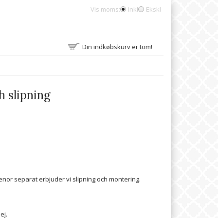
Vis moms:
Inkl
Ekskl
Din indkøbskurv er tom!
 slipning
nor separat erbjuder vi slipning och montering.
ej.