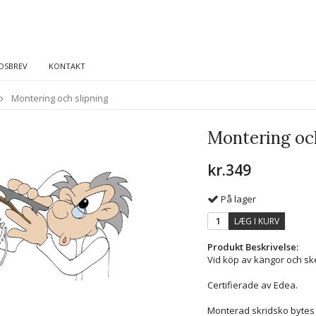
DSBREV
KONTAKT
Montering och slipning
Montering och
kr.349
På lager
LÆG I KURV
Produkt Beskrivelse:
Vid köp av kängor och ske
Certifierade av Edea.
Monterad skridsko bytes 