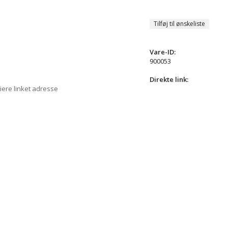
Tilføj til ønskeliste
Vare-ID:
900053
Direkte link:
iere linket adresse