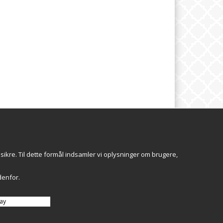
SBREV
Följ oss
sikre. Til dette formål indsamler vi oplysninger om brugere,
Tilmeld
edenfor.
ay