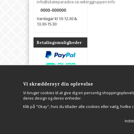
info@skateparadice.se.wikinggruppen.info
0000-000000
Vardagar kl 10-12.30 &
13.30-15.30
Betalingsmuligheder
Vi skræddersyr din oplevelse
Kontakta oss
Om oss
Vi bruger cookies til at give dig en personlig shoppingopleve
WGR Data AB
Hos Wikinggruppen 
deres design og deres enheder.
Tel: 0000-000000
webbutik, professio
E-post:
webbhotellplats, e-p
Klik på "Okay", hvis du tillader alle cookies eller vælg, hvilke c
info@skateparadice.se.wikinggruppen.info
Cookie inställningar
Indsti