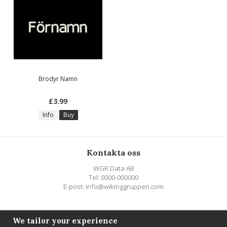
Brodyr Namn
£3.99
Info
Buy
Kontakta oss
WGR Data AB
Tel: 0000-000000
E-post: info@wikinggruppen.com
Följ oss
We tailor your experience