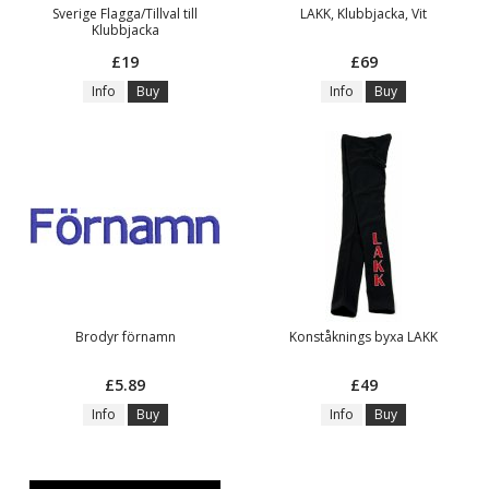
Sverige Flagga/Tillval till
LAKK, Klubbjacka, Vit
Klubbjacka
£19
£69
Info
Buy
Info
Buy
Brodyr förnamn
Konståknings byxa LAKK
£5.89
£49
Info
Buy
Info
Buy