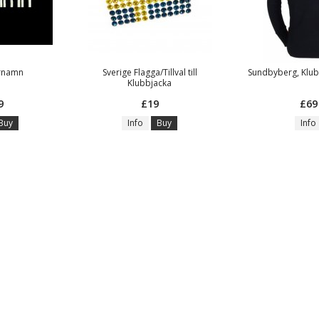
örnamn
Sverige Flagga/Tillval till
Sundbyberg, Klubb
Klubbjacka
9
£19
£69
Buy
Info
Buy
Info