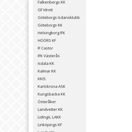
Falkenbergs KK
GF Idrott
Göteborgs Isdansklubb
Göteborgs KK
Helsingborg IFK
HÖÖRS KF
IF Castor
IFK Västerås
Isdala KK
Kalmar KK
KKIS
Karlskrona ASK
Kungsbacka KK
Österåker
Landvetter KK
Lidingö, LAKK
Linköpings KF