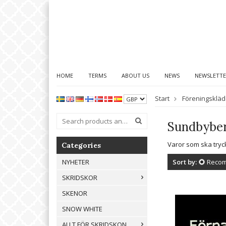
HOME
TERMS
ABOUT US
NEWS
NEWSLETT
Start
Föreningskläd
Sundbybe
Varor som ska tryc
Categories
Sort by:
Reco
NYHETER
SKRIDSKOR
SKENOR
SNOW WHITE
ALLT FÖR SKRIDSKON