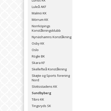
Lunds KK
Luleå AKF
Malmö KK
Mörrum KK
Norrköpings
Konståkningsklubb
Nynäshamns Konståkning
Osby KK
Oslo
Rögle BK
Skara KF
Skellefteå Konståkning
Skøjte og Sports forening
Nord
Slottsstadens KK
Sundbyberg
Tibro KK
Tingsryds SK