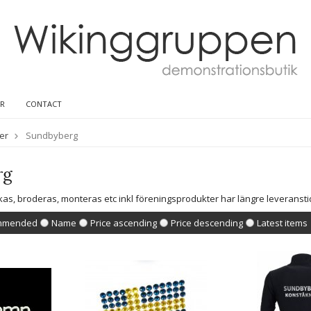
ER
CONTACT
er
Sundbyberg
rg
kas, broderas, monteras etc inkl föreningsprodukter har längre leveranst
mmended
Name
Price ascending
Price descending
Latest items