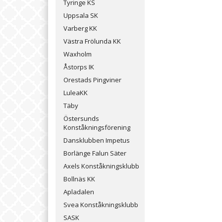
Tyringe KS
Uppsala SK
Varberg KK
Västra Frölunda KK
Waxholm
Åstorps IK
Orestads Pingviner
LuleaKK
Täby
Östersunds
Konståkningsförening
Dansklubben Impetus
Borlänge Falun Säter
Axels Konståkningsklubb
Bollnäs KK
Apladalen
Svea Konståkningsklubb
SASK