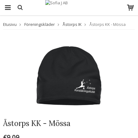
Etusivu
Föreningskläder
Åstorps IK
Åstorps KK - Mössa
Åstorps KK - Mössa
€9.09