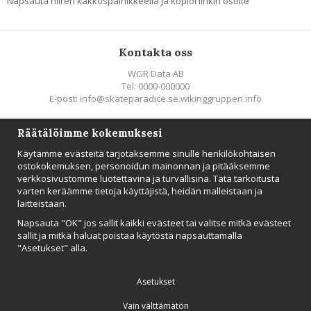
Napsauta hiiren kakkospainikkeella ja kopioi linkin osoite
Kontakta oss
WGR Data AB
Tel: 0000-000000
E-post: info@skateparadice.se.wikinggruppen.info
Räätälöimme kokemuksesi
Följ oss
Käytämme evästeitä tarjotaksemme sinulle henkilökohtaisen
ostokokemuksen, personoidun mainonnan ja pitääksemme
verkkosivustomme luotettavina ja turvallisina. Tätä tarkoitusta
varten keräämme tietoja käyttäjistä, heidän malleistaan ​​ja
laitteistaan.
UUTISTIEDOTE
Napsauta "OK" jos sallit kaikki evästeet tai valitse mitkä evästeet
Tilaa
sallit ja mitkä haluat poistaa käytöstä napsauttamalla
"Asetukset" alla.
Asetukset
Vain välttämätön