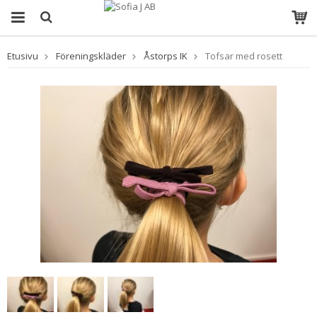
Etusivu
Föreningskläder
Åstorps IK
Tofsar med rosett