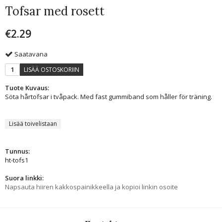
Tofsar med rosett
€2.29
Saatavana
LISÄÄ OSTOSKORIIN
Tuote Kuvaus:
Söta hårtofsar i tvåpack. Med fast gummiband som håller för träning.
Lisää toivelistaan
Tunnus:
ht-tofs1
Suora linkki:
Napsauta hiiren kakkospainikkeella ja kopioi linkin osoite