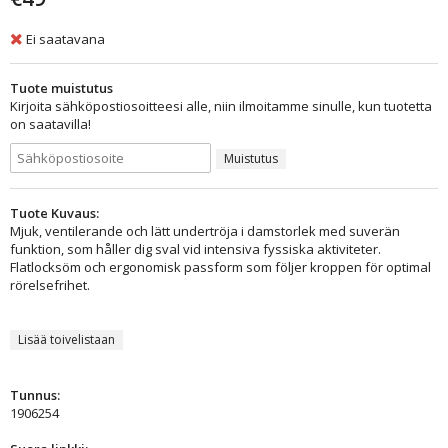
Ei saatavana
Tuote muistutus
Kirjoita sähköpostiosoitteesi alle, niin ilmoitamme sinulle, kun tuotetta
on saatavilla!
Muistutus
Tuote Kuvaus:
Mjuk, ventilerande och lätt undertröja i damstorlek med suverän
funktion, som håller dig sval vid intensiva fyssiska aktiviteter.
Flatlocksöm och ergonomisk passform som följer kroppen för optimal
rörelsefrihet.
Lisää toivelistaan
Tunnus:
1906254