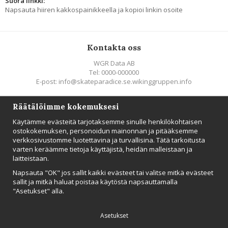
Suora linkki:
Napsauta hiiren kakkospainikkeella ja kopioi linkin osoite
Kontakta oss
WGR Data AB
Tel: 0000-000000
E-post: info@skateparadice.se.wikinggruppen.info
Räätälöimme kokemuksesi
Följ oss
Käytämme evästeitä tarjotaksemme sinulle henkilökohtaisen
ostokokemuksen, personoidun mainonnan ja pitääksemme
verkkosivustomme luotettavina ja turvallisina. Tätä tarkoitusta
varten keräämme tietoja käyttäjistä, heidän malleistaan ​​ja
laitteistaan.
UUTISTIEDOTE
Napsauta "OK" jos sallit kaikki evästeet tai valitse mitkä evästeet
Tilaa
sallit ja mitkä haluat poistaa käytöstä napsauttamalla
"Asetukset" alla.
Asetukset