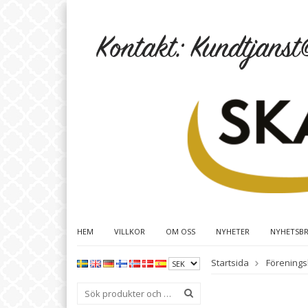
HEM
VILLKOR
OM OSS
NYHETER
NYHETSB
Startsida
Förenings