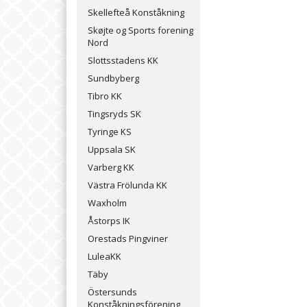
Skellefteå Konståkning
Skøjte og Sports forening
Nord
Slottsstadens KK
Sundbyberg
Tibro KK
Tingsryds SK
Tyringe KS
Uppsala SK
Varberg KK
Västra Frölunda KK
Waxholm
Åstorps IK
Orestads Pingviner
LuleaKK
Täby
Östersunds
Konståkningsförening