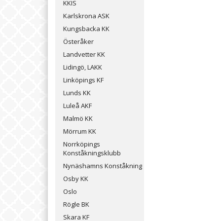
KKIS
Karlskrona ASK
Kungsbacka KK
Österåker
Landvetter KK
Lidingö, LAKK
Linköpings KF
Lunds KK
Luleå AKF
Malmö KK
Mörrum KK
Norrköpings
Konståkningsklubb
Nynäshamns Konståkning
Osby KK
Oslo
Rögle BK
Skara KF