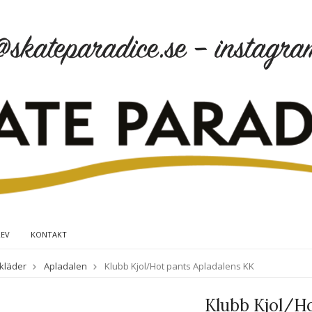
REV
KONTAKT
kläder
Apladalen
Klubb Kjol/Hot pants Apladalens KK
Klubb Kjol/Ho