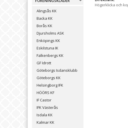
FÖRENINGSKLÄDER
Högerklicka och k
Alingsås KK
Backa KK
Borås KK
Djursholms ASK
Enköpings KK
Eskilstuna IK
Falkenbergs KK
GF Idrott
Göteborgs Isdansklubb
Göteborgs KK
Helsingborg IFK
HÖÖRS KF
IF Castor
IFK Västerås
Isdala KK
Kalmar KK