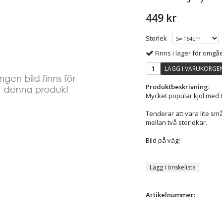
449 kr
Storlek
Finns i lager för omg
LÄGG I VARUKORGE
Produktbeskrivning:
Mycket populär kjol med Ho
Tenderar att vara lite små
mellan två storlekar.
Bild på väg!
Lägg i önskelista
Artikelnummer: