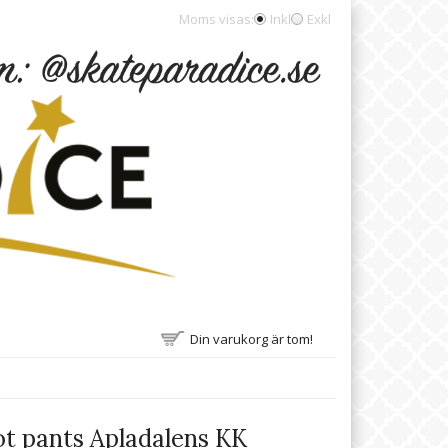
Moms visas:
Inkl
Exkl
Din varukorg är tom!
t pants Apladalens KK