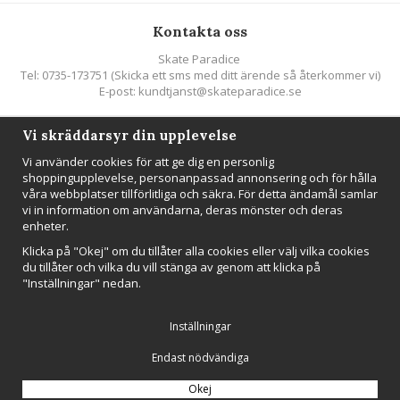
Kontakta oss
Skate Paradice
Tel: 0735-173751 (Skicka ett sms med ditt ärende så återkommer vi)
E-post: kundtjanst@skateparadice.se
Vi skräddarsyr din upplevelse
Följ oss
Vi använder cookies för att ge dig en personlig
shoppingupplevelse, personanpassad annonsering och för hålla
våra webbplatser tillförlitliga och säkra. För detta ändamål samlar
vi in information om användarna, deras mönster och deras
enheter.
Nyhetsbrev
Klicka på "Okej" om du tillåter alla cookies eller välj vilka cookies
Anmäl mig
du tillåter och vilka du vill stänga av genom att klicka på
"Inställningar" nedan.
Inställningar
Endast nödvändiga
Drift & produktion:
Wikinggruppen
Okej