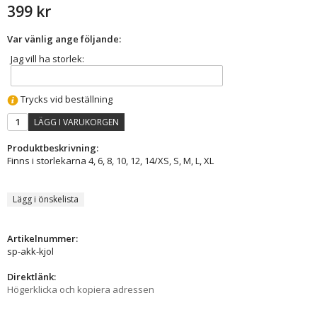
399 kr
Var vänlig ange följande:
Jag vill ha storlek:
Trycks vid beställning
LÄGG I VARUKORGEN
Produktbeskrivning:
Finns i storlekarna 4, 6, 8, 10, 12, 14/XS, S, M, L, XL
Lägg i önskelista
Artikelnummer:
sp-akk-kjol
Direktlänk:
Högerklicka och kopiera adressen