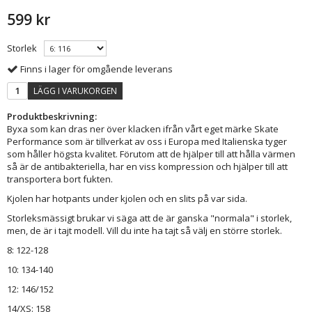
599 kr
Storlek
Finns i lager för omgående leverans
LÄGG I VARUKORGEN
Produktbeskrivning:
Byxa som kan dras ner över klacken ifrån vårt eget märke Skate
Performance som är tillverkat av oss i Europa med Italienska tyger
som håller högsta kvalitet. Förutom att de hjälper till att hålla värmen
så är de antibakteriella, har en viss kompression och hjälper till att
transportera bort fukten.
Kjolen har hotpants under kjolen och en slits på var sida.
Storleksmässigt brukar vi säga att de är ganska "normala" i storlek,
men, de är i tajt modell. Vill du inte ha tajt så välj en större storlek.
8: 122-128
10: 134-140
12: 146/152
14/XS: 158