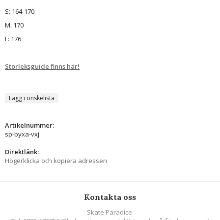
S: 164-170
M: 170
L: 176
Storleksguide finns här!
Lägg i önskelista
Artikelnummer:
sp-byxa-vxj
Direktlänk:
Högerklicka och kopiera adressen
Kontakta oss
Skate Paradice