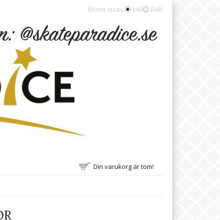
Moms visas:
Inkl
Exkl
Din varukorg är tom!
OR