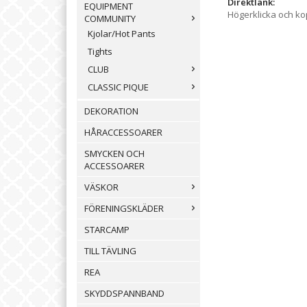
Direktlänk:
EQUIPMENT
Högerklicka och k
COMMUNITY
Kjolar/Hot Pants
Tights
CLUB
CLASSIC PIQUE
DEKORATION
HÅRACCESSOARER
SMYCKEN OCH
ACCESSOARER
VÄSKOR
FÖRENINGSKLÄDER
STARCAMP
TILL TÄVLING
REA
SKYDDSPANNBAND