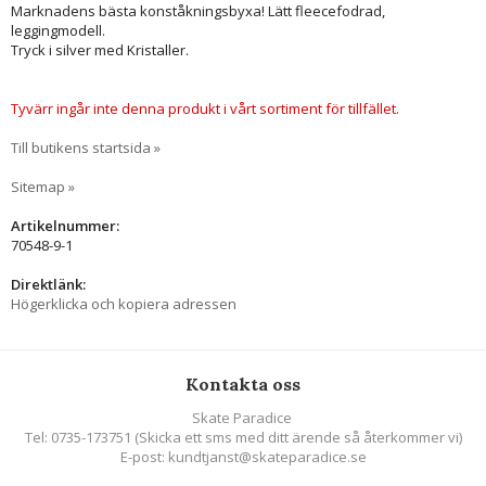
Marknadens bästa konståkningsbyxa! Lätt fleecefodrad,
leggingmodell.
Tryck i silver med Kristaller.
Tyvärr ingår inte denna produkt i vårt sortiment för tillfället.
Till butikens startsida »
Sitemap »
Artikelnummer:
70548-9-1
Direktlänk:
Högerklicka och kopiera adressen
Kontakta oss
Skate Paradice
Tel: 0735-173751 (Skicka ett sms med ditt ärende så återkommer vi)
E-post: kundtjanst@skateparadice.se