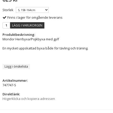
Storlek
Finns i lager för omgående leverans
LÄGG I VARUKORGEN
Produktbeskrivning:
Mondor Herrbyxa/Pojkbyxa med gylf
En mycket uppskattad byxa både för tävling och träning.
Lägg i önskelista
Artikelnummer:
747747-S
Direktlänk:
Högerklicka och kopiera adressen