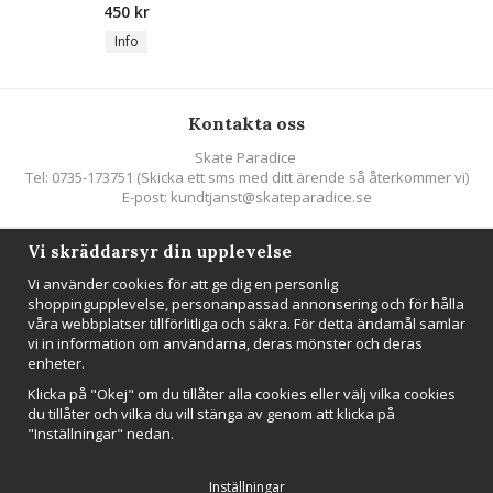
450 kr
Info
Kontakta oss
Skate Paradice
Tel: 0735-173751 (Skicka ett sms med ditt ärende så återkommer vi)
E-post: kundtjanst@skateparadice.se
Vi skräddarsyr din upplevelse
Följ oss
Vi använder cookies för att ge dig en personlig
shoppingupplevelse, personanpassad annonsering och för hålla
våra webbplatser tillförlitliga och säkra. För detta ändamål samlar
vi in information om användarna, deras mönster och deras
enheter.
Nyhetsbrev
Klicka på "Okej" om du tillåter alla cookies eller välj vilka cookies
Anmäl mig
du tillåter och vilka du vill stänga av genom att klicka på
"Inställningar" nedan.
Inställningar