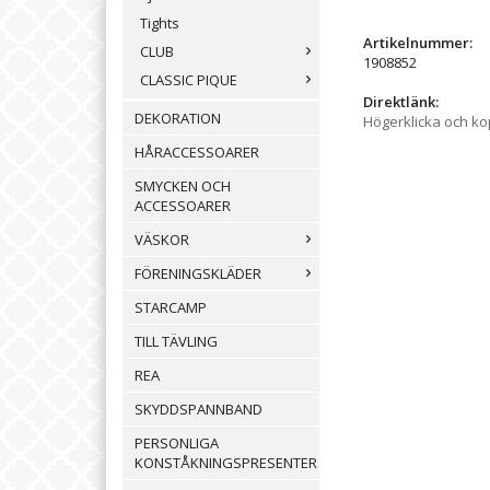
Tights
Artikelnummer:
CLUB
1908852
CLASSIC PIQUE
Direktlänk:
DEKORATION
Högerklicka och k
HÅRACCESSOARER
SMYCKEN OCH
ACCESSOARER
VÄSKOR
FÖRENINGSKLÄDER
STARCAMP
TILL TÄVLING
REA
SKYDDSPANNBAND
PERSONLIGA
KONSTÅKNINGSPRESENTER