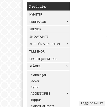
Produkter
NYHETER
SKRIDSKOR
SKENOR
SNOW WHITE
ALLT FÖR SKRIDSKON
TILLBEHÖR
SPORTHJÄLPMEDEL
KLÄDER
Klänningar
Jackor
Byxor
ACCESSORIES
Toppar
Lägg i önskelista
Kjolar/Hot Pants