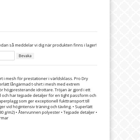
dan så meddelar vi dig när produkten finns i lager!
Bevaka
t i mesh för prestationer i världsklass. Pro Dry
rlätt långärmad t-shirt i mesh med extrem
r högpresterande idrottare. Tröjan är gjord i ett
och har tejpade detaljer för en tight passform och
superplagg som ger exceptionell fukttransport till
r vid högintensiv träning och tävling. • Superlätt
0 g/m2) • Återvunnen polyester • Tejpade detaljer •
ärmar