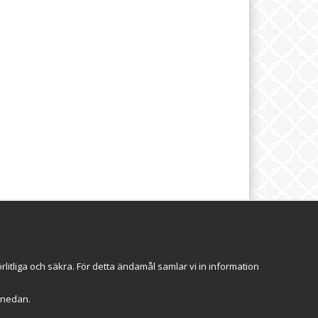
brev
Följ oss
itliga och säkra. För detta ändamål samlar vi in information
Anmäl mig
r" nedan.