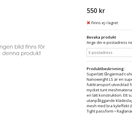
550 kr
Finns ej i lagret
Bevaka produkt
Ange din e-postadress ne
Produktbeskrivning:
Superlätt långärmad t-shir
Nanoweight LS är en supe
fukttransport utvecklad fö
mycket tunt meshmaterial 
en lätt konstruktion. Ett 
utanpåliggande klädeslage
mesh med bra kyleffekt (8
Tight passform • Raglan