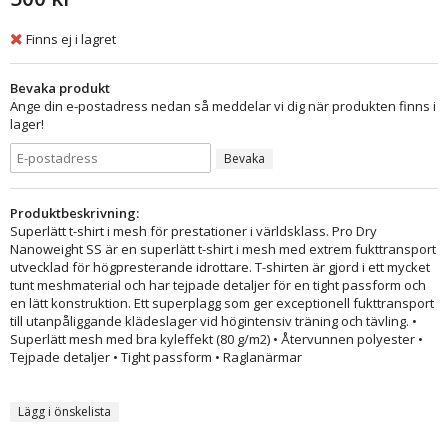
Finns ej i lagret
Bevaka produkt
Ange din e-postadress nedan så meddelar vi dig när produkten finns i
lager!
Bevaka
Produktbeskrivning:
Superlätt t-shirt i mesh för prestationer i världsklass. Pro Dry
Nanoweight SS är en superlätt t-shirt i mesh med extrem fukttransport
utvecklad för högpresterande idrottare. T-shirten är gjord i ett mycket
tunt meshmaterial och har tejpade detaljer för en tight passform och
en lätt konstruktion. Ett superplagg som ger exceptionell fukttransport
till utanpåliggande klädeslager vid högintensiv träning och tävling. •
Superlätt mesh med bra kyleffekt (80 g/m2) • Återvunnen polyester •
Tejpade detaljer • Tight passform • Raglanärmar
Lägg i önskelista