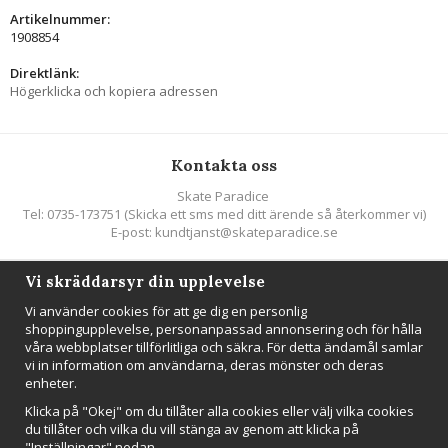
Artikelnummer:
1908854
Direktlänk:
Högerklicka och kopiera adressen
Kontakta oss
Skate Paradice
Tel: 0735-173751 (Skicka ett sms med ditt ärende så återkommer vi)
E-post: kundtjanst@skateparadice.se
Vi skräddarsyr din upplevelse
Följ oss
Vi använder cookies för att ge dig en personlig
shoppingupplevelse, personanpassad annonsering och för hålla
våra webbplatser tillförlitliga och säkra. För detta ändamål samlar
vi in information om användarna, deras mönster och deras
enheter.
Nyhetsbrev
Klicka på "Okej" om du tillåter alla cookies eller välj vilka cookies
Anmäl mig
du tillåter och vilka du vill stänga av genom att klicka på
"Inställningar" nedan.