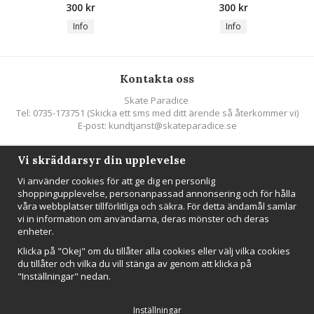
300 kr
300 kr
Info
Info
Kontakta oss
Skate Paradice
Tel: 0735-173751 (Skicka ett sms med ditt ärende så återkommer vi)
E-post: kundtjanst@skateparadice.se
Vi skräddarsyr din upplevelse
Följ oss
Vi använder cookies för att ge dig en personlig
shoppingupplevelse, personanpassad annonsering och för hålla
våra webbplatser tillförlitliga och säkra. För detta ändamål samlar
vi in information om användarna, deras mönster och deras
enheter.
Nyhetsbrev
Klicka på "Okej" om du tillåter alla cookies eller välj vilka cookies
Anmäl mig
du tillåter och vilka du vill stänga av genom att klicka på
"Inställningar" nedan.
Inställningar