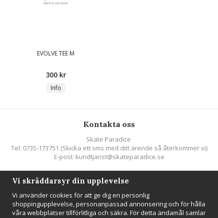
EVOLVE TEE M
300 kr
Info
Kontakta oss
Skate Paradice
Tel: 0735-173751 (Skicka ett sms med ditt ärende så återkommer vi)
E-post: kundtjanst@skateparadice.se
Vi skräddarsyr din upplevelse
Följ oss
Vi använder cookies för att ge dig en personlig
shoppingupplevelse, personanpassad annonsering och för hålla
våra webbplatser tillförlitliga och säkra. För detta ändamål samlar