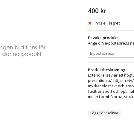
400 kr
Finns ej i lagret
Bevaka produkt
Ange din e-postadress ne
Produktbeskrivning:
Extend Jersey är ett högf
prestation på högsta nivå
mycket elastiskt och åter
fukttransport och optimal
mesh i armhålorna, strukt
Lägg i önskelista