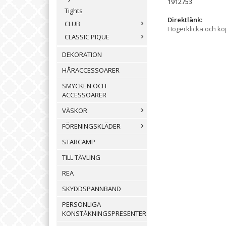
1912753
Tights
Direktlänk:
CLUB
Högerklicka och k
CLASSIC PIQUE
DEKORATION
HÅRACCESSOARER
SMYCKEN OCH
ACCESSOARER
VÄSKOR
FÖRENINGSKLÄDER
STARCAMP
TILL TÄVLING
REA
SKYDDSPANNBAND
PERSONLIGA
KONSTÅKNINGSPRESENTER