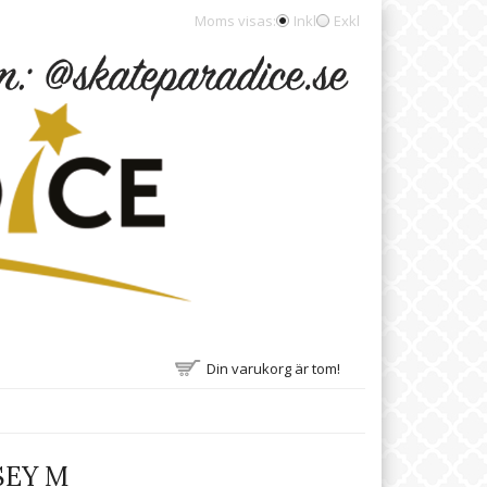
Moms visas:
Inkl
Exkl
Din varukorg är tom!
SEY M