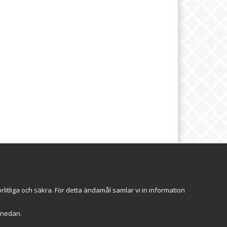
brev
Följ oss
itliga och säkra. För detta ändamål samlar vi in information
Anmäl mig
r" nedan.