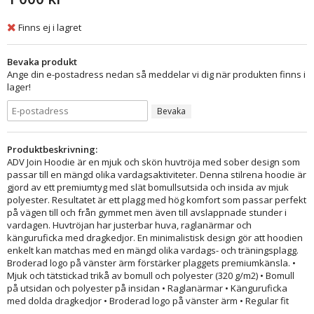
Finns ej i lagret
Bevaka produkt
Ange din e-postadress nedan så meddelar vi dig när produkten finns i
lager!
Bevaka
Produktbeskrivning:
ADV Join Hoodie är en mjuk och skön huvtröja med sober design som
passar till en mängd olika vardagsaktiviteter. Denna stilrena hoodie är
gjord av ett premiumtyg med slät bomullsutsida och insida av mjuk
polyester. Resultatet är ett plagg med hög komfort som passar perfekt
på vägen till och från gymmet men även till avslappnade stunder i
vardagen. Huvtröjan har justerbar huva, raglanärmar och
känguruficka med dragkedjor. En minimalistisk design gör att hoodien
enkelt kan matchas med en mängd olika vardags- och träningsplagg.
Broderad logo på vänster ärm förstärker plaggets premiumkänsla. •
Mjuk och tätstickad trikå av bomull och polyester (320 g/m2) • Bomull
på utsidan och polyester på insidan • Raglanärmar • Känguruficka
med dolda dragkedjor • Broderad logo på vänster ärm • Regular fit