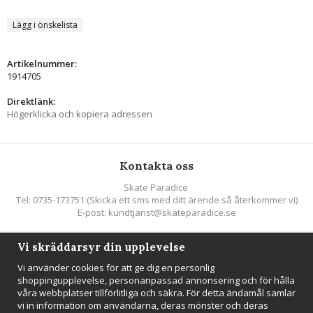
Lägg i önskelista
Artikelnummer:
1914705
Direktlänk:
Högerklicka och kopiera adressen
Kontakta oss
Skate Paradice
Tel: 0735-173751 (Skicka ett sms med ditt ärende så återkommer vi)
E-post: kundtjanst@skateparadice.se
Vi skräddarsyr din upplevelse
Följ oss
Vi använder cookies för att ge dig en personlig
shoppingupplevelse, personanpassad annonsering och för hålla
våra webbplatser tillförlitliga och säkra. För detta ändamål samlar
vi in information om användarna, deras mönster och deras