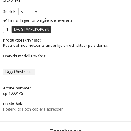
Storlek
Finns i lager för omgående leverans
LÄGG I VARUKORGEN
Produktbeskrivning:
Rosa kjol med hotpants under kjolen och slitsar på sidorna.
Omtyckt modell i ny färg.
Lägg i önskelista
Artikelnummer:
sp-19091PS
Direktlänk:
Högerklicka och kopiera adressen
Kontakta oss