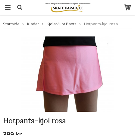
Startsida
Kläder
Kjolar/Hot Pants
Hotpants-kjol rosa
Hotpants-kjol rosa
399 kr