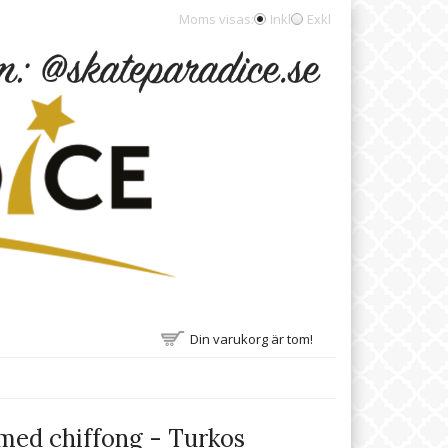
Moms visas:
Inkl
Exkl
Din varukorg är tom!
med chiffong - Turkos