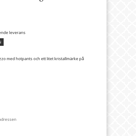
ående leverans
N
zzo med hotpants och ett litet kristallmärke på
 adressen