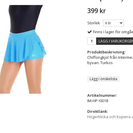
399 kr
Storlek
Finns i lager för omg
LÄGG I VARUKORGE
Produktbeskrivning:
Chiffongkjol från Interme
byxan. Turkos
Lägg i önskelista
Artikelnummer:
IM-HP-!0018
Direktlänk:
Högerklicka och kopiera