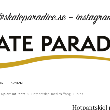
REV
KONTAKT
Kjolar/Hot Pants
Hotpantskjol med chiffong - Turkos
Hotpantskjol 