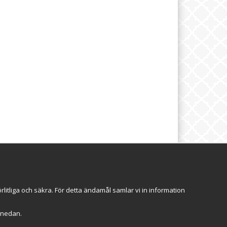
brev
Följ oss
itliga och säkra. För detta ändamål samlar vi in information
Anmäl mig
r" nedan.