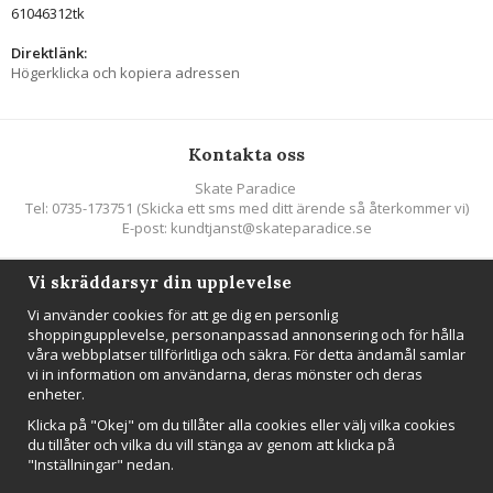
61046312tk
Direktlänk:
Högerklicka och kopiera adressen
Kontakta oss
Skate Paradice
Tel: 0735-173751 (Skicka ett sms med ditt ärende så återkommer vi)
E-post: kundtjanst@skateparadice.se
Vi skräddarsyr din upplevelse
Följ oss
Vi använder cookies för att ge dig en personlig
shoppingupplevelse, personanpassad annonsering och för hålla
våra webbplatser tillförlitliga och säkra. För detta ändamål samlar
vi in information om användarna, deras mönster och deras
enheter.
Nyhetsbrev
Klicka på "Okej" om du tillåter alla cookies eller välj vilka cookies
Anmäl mig
du tillåter och vilka du vill stänga av genom att klicka på
"Inställningar" nedan.