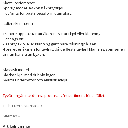
Skate Perfomance
Sportig modell av konståkningskjol.
HotPants för bästa passform utan skav.
Italienskt material!
Tränare uppsakttar att åkaren tränar I kjol eller klänning.
Det sägs att:
-Träning I kjol eller klänning ger finare hållning på isen.
-Förereder åkaren för tävling, då de flesta tävlar I klänning, som ger en
annan känsla än byxan.
Klassisk modell.
Klockad kjol med dubbla lager.
Svarta underbyxor och elastisk midja.
Tyvärr ingår inte denna produkt i vårt sortiment för tillfället.
Till butikens startsida »
Sitemap »
Artikelnummer: