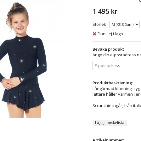
1 495 kr
Storlek
Finns ej i lagret
Bevaka produkt
Ange din e-postadress ne
Produktbeskrivning:
Långärmad klänning i tyg
lättare håller värmen i en
Scrunchie ingår, från ita
Lägg i önskelista
Artikelnummer: