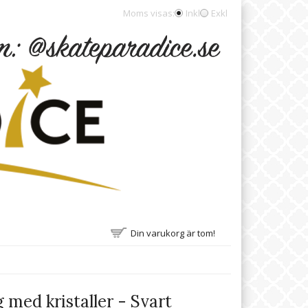
Moms visas:
Inkl
Exkl
Din varukorg är tom!
 med kristaller - Svart