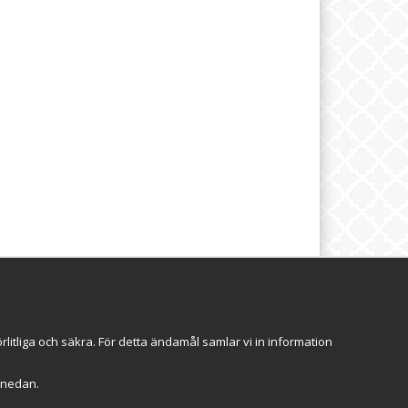
brev
Följ oss
itliga och säkra. För detta ändamål samlar vi in information
Anmäl mig
r" nedan.