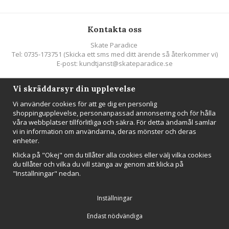
Kontakta oss
Skate Paradice
Tel: 0735-173751 (Skicka ett sms med ditt ärende så återkommer vi)
E-post: kundtjanst@skateparadice.se
Vi skräddarsyr din upplevelse
Följ oss
Vi använder cookies för att ge dig en personlig
shoppingupplevelse, personanpassad annonsering och för hålla
våra webbplatser tillförlitliga och säkra. För detta ändamål samlar
vi in information om användarna, deras mönster och deras
enheter.
Nyhetsbrev
Klicka på "Okej" om du tillåter alla cookies eller välj vilka cookies
Anmäl mig
du tillåter och vilka du vill stänga av genom att klicka på
"Inställningar" nedan.
Inställningar
Endast nödvändiga