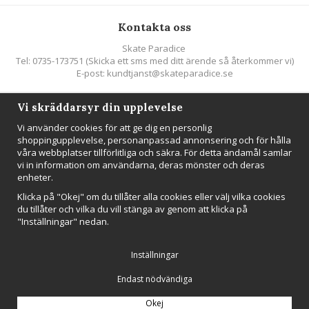
Kontakta oss
Skate Paradice
Tel: 0735-173751 (Skicka ett sms med ditt ärende så återkommer vi)
E-post: kundtjanst@skateparadice.se
Vi skräddarsyr din upplevelse
Följ oss
Vi använder cookies för att ge dig en personlig
shoppingupplevelse, personanpassad annonsering och för hålla
våra webbplatser tillförlitliga och säkra. För detta ändamål samlar
vi in information om användarna, deras mönster och deras
enheter.
Nyhetsbrev
Klicka på "Okej" om du tillåter alla cookies eller välj vilka cookies
Anmäl mig
du tillåter och vilka du vill stänga av genom att klicka på
"Inställningar" nedan.
Inställningar
Endast nödvändiga
Drift & produktion:
Wikinggruppen
Okej