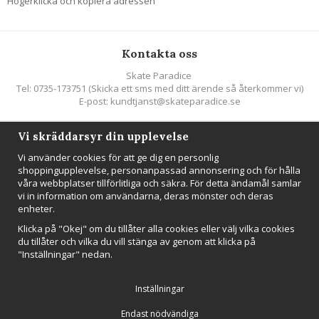
Högerklicka och kopiera adressen
Kontakta oss
Skate Paradice
Tel: 0735-173751 (Skicka ett sms med ditt ärende så återkommer vi)
E-post: kundtjanst@skateparadice.se
Vi skräddarsyr din upplevelse
Följ oss
Vi använder cookies för att ge dig en personlig
shoppingupplevelse, personanpassad annonsering och för hålla
våra webbplatser tillförlitliga och säkra. För detta ändamål samlar
vi in information om användarna, deras mönster och deras
enheter.
Nyhetsbrev
Klicka på "Okej" om du tillåter alla cookies eller välj vilka cookies
Anmäl mig
du tillåter och vilka du vill stänga av genom att klicka på
"Inställningar" nedan.
Inställningar
Endast nödvändiga