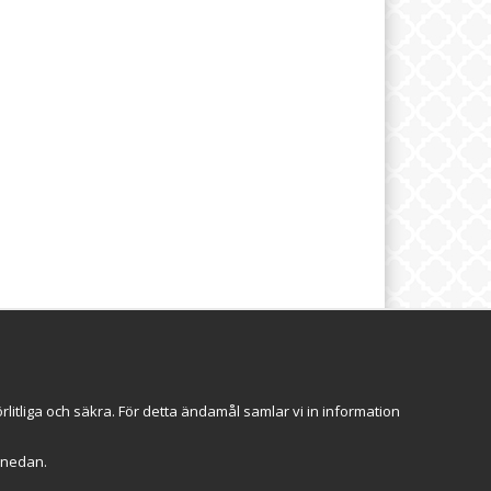
brev
Följ oss
itliga och säkra. För detta ändamål samlar vi in information
Anmäl mig
r" nedan.