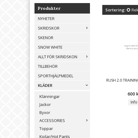
Produkter
Sortering:
Re
NYHETER
SKRIDSKOR
SKENOR
SNOW WHITE
ALLT FÖR SKRIDSKON
TILLBEHÖR
SPORTHJÄLPMEDEL
RUSH 2.0 TRAININ
KLÄDER
600 
Klänningar
Info
Jackor
Byxor
ACCESSORIES
Toppar
Kjolar/Hot Pants