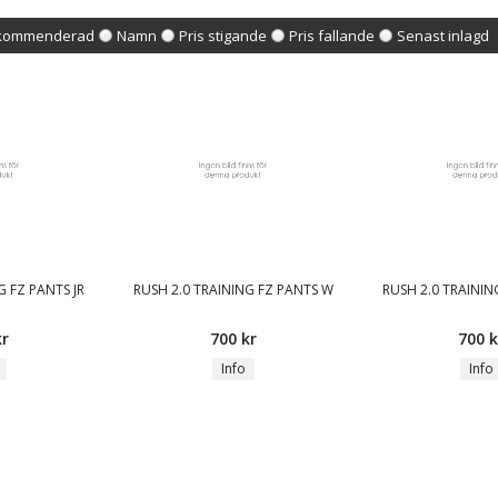
kommenderad
Namn
Pris stigande
Pris fallande
Senast inlagd
G FZ PANTS JR
RUSH 2.0 TRAINING FZ PANTS W
RUSH 2.0 TRAININ
kr
700 kr
700 k
Info
Info