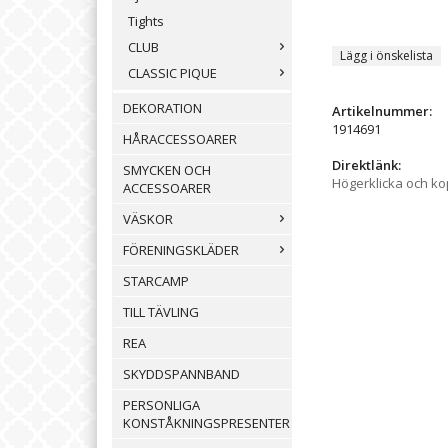
Tights
CLUB
Lägg i önskelista
CLASSIC PIQUE
DEKORATION
Artikelnummer:
1914691
HÅRACCESSOARER
Direktlänk:
SMYCKEN OCH
Högerklicka och k
ACCESSOARER
VÄSKOR
FÖRENINGSKLÄDER
STARCAMP
TILL TÄVLING
REA
SKYDDSPANNBAND
PERSONLIGA
KONSTÅKNINGSPRESENTER