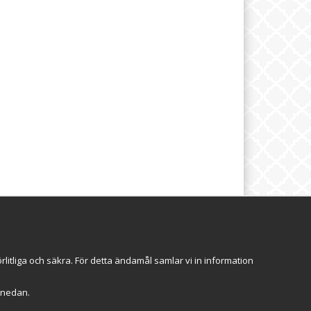
brev
Följ oss
itliga och säkra. För detta ändamål samlar vi in information
Anmäl mig
r" nedan.