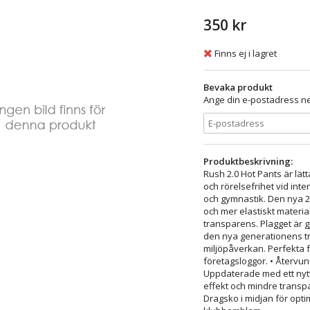
350 kr
Finns ej i lagret
Bevaka produkt
Ange din e-postadress ne
Produktbeskrivning:
Rush 2.0 Hot Pants är lät
och rörelsefrihet vid inte
och gymnastik. Den nya 2
och mer elastiskt materia
transparens. Plagget är 
den nya generationens tr
miljöpåverkan. Perfekta 
företagsloggor. • Återvun
Uppdaterade med ett nytt,
effekt och mindre transpa
Dragsko i midjan för opt