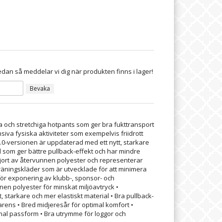
dan så meddelar vi dig när produkten finns i lager!
Bevaka
ta och stretchiga hotpants som ger bra fukttransport
nsiva fysiska aktiviteter som exempelvis friidrott
.0-versionen är uppdaterad med ett nytt, starkare
l som ger bättre pullback-effekt och har mindre
gjort av återvunnen polyester och representerar
äningskläder som är utvecklade för att minimera
för exponering av klubb-, sponsor- och
nen polyester för minskat miljöavtryck •
 starkare och mer elastiskt material • Bra pullback-
rens • Bred midjeresår för optimal komfort •
imal passform • Bra utrymme för loggor och