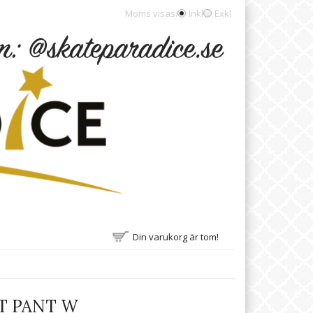
Moms visas:
Inkl
Exkl
Din varukorg är tom!
T PANT W