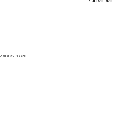
klubbemblem
opiera adressen