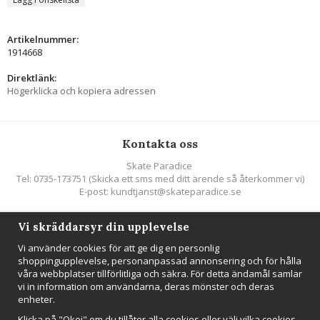
Artikelnummer:
1914668
Direktlänk:
Högerklicka och kopiera adressen
Kontakta oss
Skate Paradice
Tel: 0735-173751 (Skicka ett sms med ditt ärende så återkommer vi)
E-post: kundtjanst@skateparadice.se
Vi skräddarsyr din upplevelse
Följ oss
Vi använder cookies för att ge dig en personlig
shoppingupplevelse, personanpassad annonsering och för hålla
våra webbplatser tillförlitliga och säkra. För detta ändamål samlar
vi in information om användarna, deras mönster och deras
enheter.
Nyhetsbrev
Klicka på "Okej" om du tillåter alla cookies eller välj vilka cookies