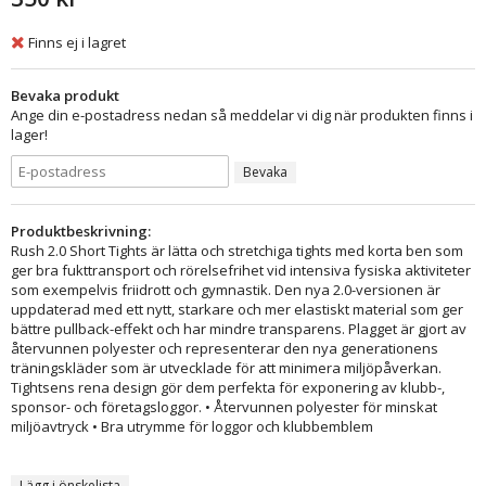
Finns ej i lagret
Bevaka produkt
Ange din e-postadress nedan så meddelar vi dig när produkten finns i
lager!
Bevaka
Produktbeskrivning:
Rush 2.0 Short Tights är lätta och stretchiga tights med korta ben som
ger bra fukttransport och rörelsefrihet vid intensiva fysiska aktiviteter
som exempelvis friidrott och gymnastik. Den nya 2.0-versionen är
uppdaterad med ett nytt, starkare och mer elastiskt material som ger
bättre pullback-effekt och har mindre transparens. Plagget är gjort av
återvunnen polyester och representerar den nya generationens
träningskläder som är utvecklade för att minimera miljöpåverkan.
Tightsens rena design gör dem perfekta för exponering av klubb-,
sponsor- och företagsloggor. • Återvunnen polyester för minskat
miljöavtryck • Bra utrymme för loggor och klubbemblem
Lägg i önskelista