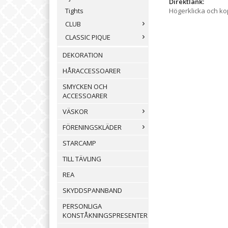
Direktlänk:
Högerklicka och k
Tights
CLUB
CLASSIC PIQUE
DEKORATION
HÅRACCESSOARER
SMYCKEN OCH
ACCESSOARER
VÄSKOR
FÖRENINGSKLÄDER
STARCAMP
TILL TÄVLING
REA
SKYDDSPANNBAND
PERSONLIGA
KONSTÅKNINGSPRESENTER