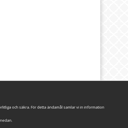
brev
Följ oss
itliga och säkra. För detta ändamål samlar vi in information
Anmäl mig
r" nedan.