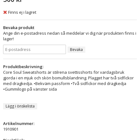
Finns ej i lagret
Bevaka produkt
Ange din e-postadress nedan så meddelar vi dig när produkten finns i
lager!
Bevaka
Produktbeskrivning:
Core Soul Sweatshorts är stilrena svettisshorts för vardagsbruk
gjorda i en mjuk och skön bomullsblandning. Plagget har två sidfickor
med dragkedja. •Bekväm passform •Två sidfickor med dragkedja
•Gummilogo på vänster sida
Lägg i önskelista
Artikelnummer:
1910901