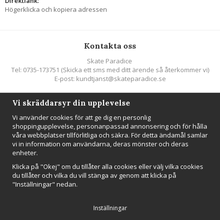
Direktlänk:
Högerklicka och kopiera adressen
Kontakta oss
Skate Paradice
Tel: 0735-173751 (Skicka ett sms med ditt ärende så återkommer vi)
E-post: kundtjanst@skateparadice.se
Vi skräddarsyr din upplevelse
Följ oss
Vi använder cookies för att ge dig en personlig
shoppingupplevelse, personanpassad annonsering och för hålla
våra webbplatser tillförlitliga och säkra. För detta ändamål samlar
vi in information om användarna, deras mönster och deras
enheter.
Nyhetsbrev
Klicka på "Okej" om du tillåter alla cookies eller välj vilka cookies
Anmäl mig
du tillåter och vilka du vill stänga av genom att klicka på
"Inställningar" nedan.
Inställningar