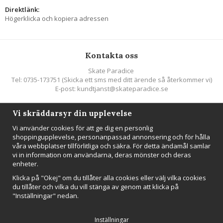
Direktlänk:
Högerklicka och kopiera adressen
Kontakta oss
Skate Paradice
Tel: 0735-173751 (Skicka ett sms med ditt ärende så återkommer vi)
E-post: kundtjanst@skateparadice.se
Vi skräddarsyr din upplevelse
Följ oss
Vi använder cookies för att ge dig en personlig
shoppingupplevelse, personanpassad annonsering och för hålla
våra webbplatser tillförlitliga och säkra. För detta ändamål samlar
vi in information om användarna, deras mönster och deras
enheter.
Nyhetsbrev
Klicka på "Okej" om du tillåter alla cookies eller välj vilka cookies
Anmäl mig
du tillåter och vilka du vill stänga av genom att klicka på
"Inställningar" nedan.
Inställningar