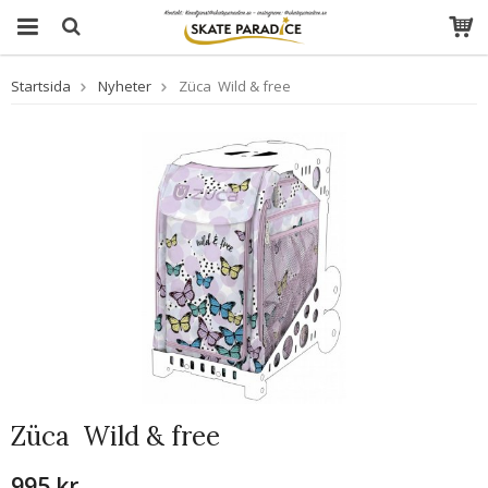
Startsida
Nyheter
Züca  Wild & free
Züca  Wild & free
995 kr