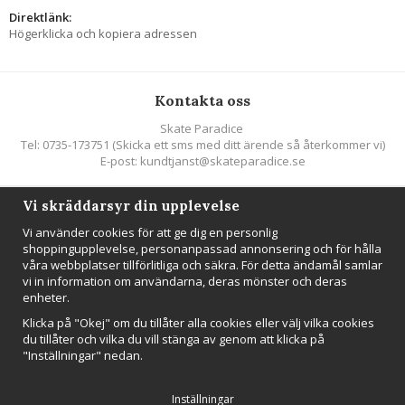
Direktlänk:
Högerklicka och kopiera adressen
Kontakta oss
Skate Paradice
Tel: 0735-173751 (Skicka ett sms med ditt ärende så återkommer vi)
E-post: kundtjanst@skateparadice.se
Vi skräddarsyr din upplevelse
Följ oss
Vi använder cookies för att ge dig en personlig
shoppingupplevelse, personanpassad annonsering och för hålla
våra webbplatser tillförlitliga och säkra. För detta ändamål samlar
vi in information om användarna, deras mönster och deras
enheter.
Nyhetsbrev
Klicka på "Okej" om du tillåter alla cookies eller välj vilka cookies
Anmäl mig
du tillåter och vilka du vill stänga av genom att klicka på
"Inställningar" nedan.
Inställningar