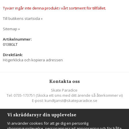
Tyvärr ingår inte denna produkt i vårt sortiment för tillfället.
Till butikens startsida »
Sitemap »
Artikelnummer:
0138GLT
Direktlänk:
Högerklicka och kopiera adressen
Kontakta oss
Skate Paradice
Tel: 0735-173751 (Skicka ett sms med ditt ärende så återkommer vi)
E-post: kundtjanst@skateparadice.se
Vi skräddarsyr din upplevelse
Följ oss
Vi använder cookies för att ge dig en personlig
shoppingupplevelse, personanpassad annonsering och för hålla