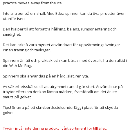
practice moves away from the ice.
Inte alla bor på en ishall. Med Edea spinner kan du öva piruetter även
utanför isen.
Den hjälper till att förbättra hållning, balans, rumsorientering och
smidighet.
Det kan också vara mycket användbart för uppvärmningsövningar
innan träning och tävlingar.
Spinnern är lätt och praktisk och kan bäras med överallt, ha den alltid i
din With Me Bag.
Spinnern ska användas på en hård, slät, ren yta.
Av säkerhetsskäl se till att utrymmet runt dig är stort. Använd inte på
träytor eftersom det kan lämna märken, framförallt om det är lite
smuts på golvet.
Tips! Snurra på ett skrivbordsstolsunderlägg i plast för att skydda
golvet.
Tyvärr ingår inte denna produkt i vårt sortiment för tillfället.