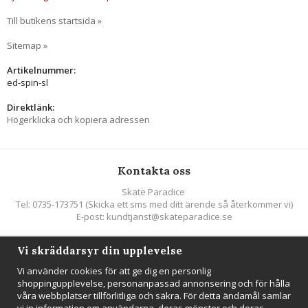
Till butikens startsida »
Sitemap »
Artikelnummer:
ed-spin-sl
Direktlänk:
Högerklicka och kopiera adressen
Kontakta oss
Skate Paradice
Tel: 0735-173751 (Skicka ett sms med ditt ärende så återkommer vi)
E-post: kundtjanst@skateparadice.se
Vi skräddarsyr din upplevelse
Följ oss
Vi använder cookies för att ge dig en personlig
shoppingupplevelse, personanpassad annonsering och för hålla
våra webbplatser tillförlitliga och säkra. För detta ändamål samlar