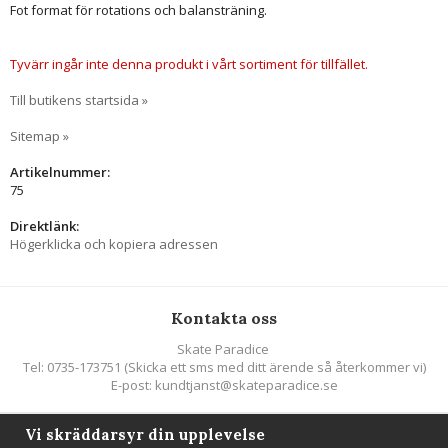
Fot format för rotations och balansträning.
Tyvärr ingår inte denna produkt i vårt sortiment för tillfället.
Till butikens startsida »
Sitemap »
Artikelnummer:
75
Direktlänk:
Högerklicka och kopiera adressen
Kontakta oss
Skate Paradice
Tel: 0735-173751 (Skicka ett sms med ditt ärende så återkommer vi)
E-post: kundtjanst@skateparadice.se
Vi skräddarsyr din upplevelse
Följ oss