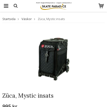
Startsida
Väskor
Züca, Mystic insats
Züca, Mystic insats
995 kr