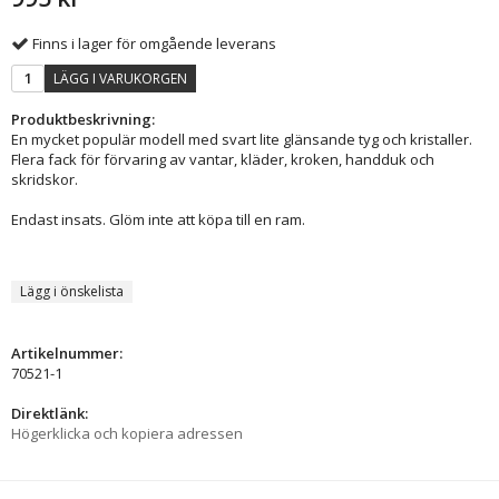
Finns i lager för omgående leverans
LÄGG I VARUKORGEN
Produktbeskrivning:
En mycket populär modell med svart lite glänsande tyg och kristaller.
Flera fack för förvaring av vantar, kläder, kroken, handduk och
skridskor.
Endast insats. Glöm inte att köpa till en ram.
Lägg i önskelista
Artikelnummer:
70521-1
Direktlänk:
Högerklicka och kopiera adressen